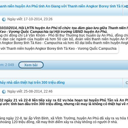
hanh niên huyện An Phú tỉnh An Giang với Thanh niên Angkor Borey tỉnh Tà Keo
C
Ngày viết: 17-10-2014, 23:26
0/10/2014, Hội LHTN huyện An Phú tổ chức tọa đàm giao lưu giữa Thanh niên 
 Keo - Vương Quốc Campuchia tại Hội trường UBND huyện An Phú.
ng chí đồng chí Lê Văn Khóm - Phó Bí thư Thường trực huyện ủy An Phú, đồng c
h đạo các ngành của huyện và hơn 50 cán bộ, đoàn viên thanh niên huyện An 
 Angkor Borey tỉnh Tà Keo - Campuchia và hơn 40 đại biểu thanh niên huyện Angk
m: 2 049
Xem bài
áy nhà dân thiệt hại trên 300 triệu đồng
C
Ngày viết: 25-08-2014, 22:46
02 ngày 21 và 22-8 liên tiếp xảy ra 02 vu hỏa hoạn tại huyện Phú Tân và An P
ại ước tính ban đầu trên 300 triệu đồng, nhưng rất may là không có thiệt hại về 
g ngày 22-8, tại ấp Vĩnh Bình, xã Vĩnh Trường, huyện An Phú đã xảy ra vụ hỏa h
 khoảng 120 triệu đồng, rất may thời điểm xảy ra cháy không có người ở nhà.