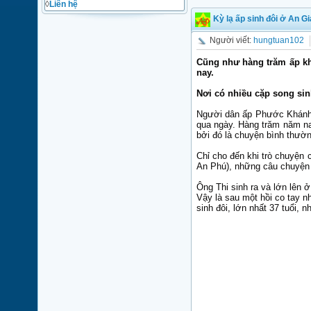
◊
Liên hệ
Kỳ lạ ấp sinh đôi ở An G
Người viết:
hungtuan102
Cũng như hàng trăm ấp khá
nay.
Nơi có nhiều cặp song si
Người dân ấp Phước Khánh s
qua ngày. Hàng trăm năm nay
bởi đó là chuyện bình thườn
Chỉ cho đến khi trò chuyện
An Phú), những câu chuyện
Ông Thi sinh ra và lớn lên
Vậy là sau một hồi co tay 
sinh đôi, lớn nhất 37 tuổi, 