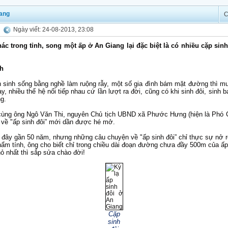
iang
C
Ngày viết: 24-08-2013, 23:08
c trong tỉnh, song một ấp ở An Giang lại đặc biệt là có nhiều cặp sinh 
nh
inh sống bằng nghề làm ruộng rẫy, một số gia đình bám mặt đường thì mu
, nhiều thế hệ nối tiếp nhau cứ lần lượt ra đời, cũng có khi sinh đôi, sinh 
g.
 cùng ông Ngô Văn Thi, nguyên Chủ tịch UBND xã Phước Hưng (hiện là Phó 
 về "ấp sinh đôi” mới dần được hé mở.
 ở đây gần 50 năm, nhưng những câu chuyện về "ấp sinh đôi” chỉ thực sự nở
nhẩm tính, ông cho biết chỉ trong chiều dài đoạn đường chưa đầy 500m của 
nhỏ nhất thì sắp sửa chào đời!
Cặp
sinh