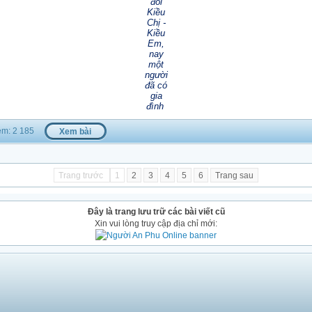
đôi
Kiều
Chị -
Kiều
Em,
nay
một
người
đã có
gia
đình
m: 2 185
Xem bài
Trang trước
1
2
3
4
5
6
Trang sau
Đây là trang lưu trữ các bài viết cũ
Xin vui lòng truy cập địa chỉ mới: