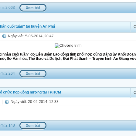
m: 2 063
Xem bài
hân cuối tuần” tại huyện An Phú
C
Ngày viết: 5-05-2014, 20:47
 nhân cuối tuần” do Liên đoàn Lao động tỉnh phối hợp cùng Đảng ủy Khối Doan
 nữ, Sở Văn hóa, Thể thao và Du lịch, Đài Phát thanh – Truyền hình An Giang vừ
m: 2 264
Xem bài
tổ chức họp đồng hương tại TP.HCM
C
Ngày viết: 20-02-2014, 12:33
m: 2 148
Xem bài