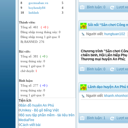
8
gocmuaban.vn
5
Bình luận: 0
Lượt xe
9
boyhendy84
4
10
linhlinh
3
Thành viên:
Sôi nổi “Sân chơi Công n
Tổng số: 461
( +0 )
Đăng nhập trong tháng này: 0
Người viết:
hungtuan102
Đăng nhập trong 1 giờ qua: 0
Bị BANNED: 276
Chương trình "Sân chơi Công
Bài viết:
chiến binh, Hội Liên hiệp Phụ
Tổng số: 381
( +0 )
Thương mại huyện An Phú;
trong tháng này: 0
trong 1 giờ qua: 0
Bình luận: 0
Lượt xe
chờ duyệt:
1
Bình luận:
Tổng số: 277
( +0 )
Lãnh đạo huyện An Phú 
trong tháng này: 0
trong 1 giờ qua: 0
Người viết:
khanh.nhonhoi
Tiện ích
◊
Bản đồ huyện An Phú
◊
Unikey - Bộ gõ tiếng Việt
◊
Bộ sưu tập phần mềm - tài liệu trên
Bình luận: 1
Lượt xe
MediaFire
◊
Cách viết bài