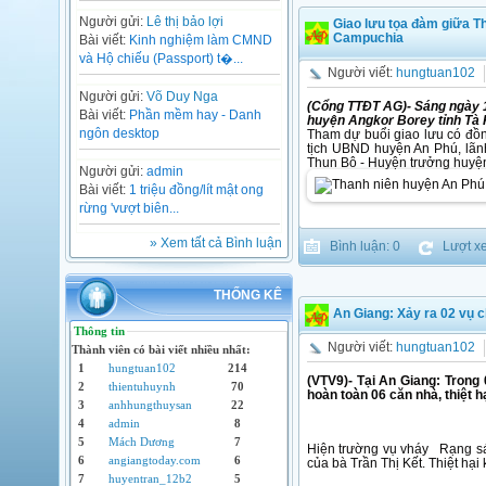
Người gửi:
Lê thị bảo lợi
Giao lưu tọa đàm giữa T
Campuchia
Bài viết:
Kinh nghiệm làm CMND
và Hộ chiếu (Passport) t�...
Người viết:
hungtuan102
Người gửi:
Võ Duy Nga
(Cổng TTĐT AG)- Sáng ngày 1
Bài viết:
Phần mềm hay - Danh
huyện Angkor Borey tỉnh Tà
ngôn desktop
Tham dự buổi giao lưu có đồ
tịch UBND huyện An Phú, lãn
Thun Bô - Huyện trưởng huyện
Người gửi:
admin
Bài viết:
1 triệu đồng/lít mật ong
rừng 'vượt biên...
» Xem tất cả Bình luận
Bình luận: 0
Lượt xe
THỐNG KÊ
An Giang: Xảy ra 02 vụ ch
Thông tin
Người viết:
hungtuan102
Thành viên có bài viết nhiều nhất:
1
hungtuan102
214
(VTV9)-
Tại An Giang: Trong 
2
thientuhuynh
70
hoàn toàn 06 căn nhà, thiệt h
3
anhhungthuysan
22
4
admin
8
5
Mách Dương
7
Hiện trường vụ vháy Rạng sán
6
angiangtoday.com
6
của bà Trần Thị Kết. Thiệt hại
7
huyentran_12b2
5