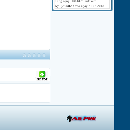
Tổng cộng:
1444875
lượt xem
Kỷ lục:
58687
vào ngày 21.02.2015