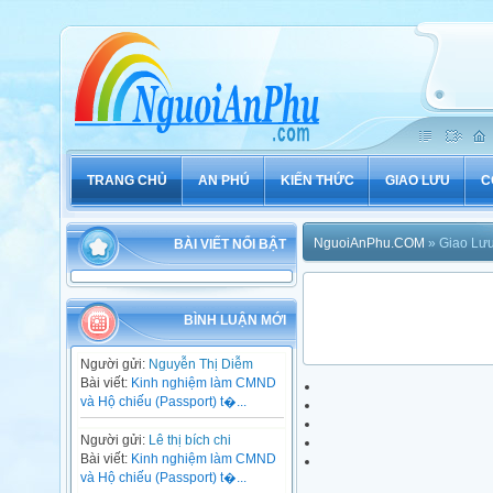
TRANG CHỦ
AN PHÚ
KIẾN THỨC
GIAO LƯU
C
NguoiAnPhu.COM
» Giao Lưu 
BÀI VIẾT NỔI BẬT
BÌNH LUẬN MỚI
Người gửi:
Nguyễn Thị Diễm
Bài viết:
Kinh nghiệm làm CMND
và Hộ chiếu (Passport) t�...
Người gửi:
Lê thị bích chi
Bài viết:
Kinh nghiệm làm CMND
và Hộ chiếu (Passport) t�...