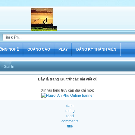
ÔNG NGHỆ
QUẢNG CÁO
PLAY
ĐĂNG KÝ THÀNH VIÊN
- Giải trí
Đây là trang lưu trữ các bài viết cũ
Xin vui lòng truy cập địa chỉ mới:
date
rating
read
comments
title