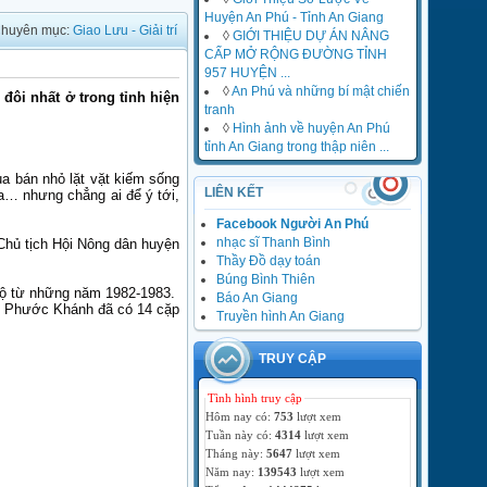
Huyện An Phú - Tỉnh An Giang
huyên mục:
Giao Lưu - Giải trí
◊
GIỚI THIỆU DỰ ÁN NÂNG
CẤP MỞ RỘNG ĐƯỜNG TỈNH
957 HUYỆN ...
◊
An Phú và những bí mật chiến
đôi nhất ở trong tỉnh hiện
tranh
◊
Hình ảnh về huyện An Phú
tỉnh An Giang trong thập niên ...
a bán nhỏ lặt vặt kiếm sống
LIÊN KẾT
ba… nhưng chẳng ai để ý tới,
Facebook Người An Phú
nhạc sĩ Thanh Bình
Chủ tịch Hội Nông dân huyện
Thầy Đồ dạy toán
Búng Bình Thiên
 rộ từ những năm 1982-1983.
Báo An Giang
ấp Phước Khánh đã có 14 cặp
Truyền hình An Giang
TRUY CẬP
Tình hình truy cập
Hôm nay có:
753
lượt xem
Tuần này có:
4314
lượt xem
Tháng này:
5647
lượt xem
Năm nay:
139543
lượt xem