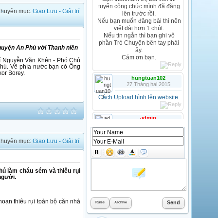
tuyển công chức mình đã đăng
 -
huyên mục:
Giao Lưu - Giải trí
lên trước rồi.
Nếu bạn muốn đăng bài thì nên
viết dài hơn 1 chút.
Nếu tin ngắn thì bạn ghi vô
phần Trò Chuyện bên tay phải
huyện An Phú với Thanh niên
ấy.
Cám ơn bạn.
hí Nguyễn Văn Khên - Phó Chủ
Phú. Về phía nước bạn có Ông
or Borey.
hungtuan102
27 Tháng hai 2015
Cách Upload hình lên website
.
admin
25 Tháng mười hai 2014
huyên mục:
Giao Lưu - Giải trí
anhhungthuysan
25 Tháng mười hai 2014
hú làm cháu sém và thiêu rụi
người.
CHÚC AE VÀ BÀ CON MỘT
MÙA GIÁNG SINH VUI VẺ
HJHJHJJHJ
oạn thiêu rụi toàn bộ căn nhà
admin