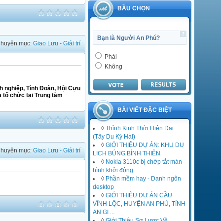
1 Tháng mười hai 2014
BẦU CHỌN
Thử cái link đó đi bạn.
admin
Bạn là Người An Phú?
1 Tháng mười hai 2014
huyên mục:
Giao Lưu - Giải trí
http://www.mediafire.com/downl
Phải
oad
Không
/o2kiux9iqrbhmt2/giainen.zip
h nghiệp, Tỉnh Đoàn, Hội Cựu
Trần Hương
a tổ chức tại Trung tâm
30 Tháng mười một 2014
có b nào chỉ cho mình cách tải
BÀI VIẾT ĐẶC BIỆT
phần mềm spss với
◊
Thỉnh Kinh Thời Hiện Đại
(Tây Du Ký Hài)
◊
GIỚI THIỆU DỰ ÁN: KHU DU
huyên mục:
Giao Lưu - Giải trí
LỊCH BÚNG BÌNH THIÊN
◊
Nokia 3110c bị chớp tắt màn
hình khởi động
◊
Phần mềm hay - Danh ngôn
desktop
◊
GIỚI THIỆU DỰ ÁN CẦU
VĨNH LỘC, HUYỆN AN PHÚ, TỈNH
AN GI ...
◊
Giới Thiệu Sơ Lược Về