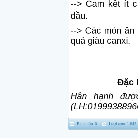
--> Cam kết ít ch
dầu.
--> Các món ăn 
quả giàu canxi.
Đặc biệt c
Hân hạnh đượ
(LH:01999388966
Bình luận: 0
Lượt xem: 1 843