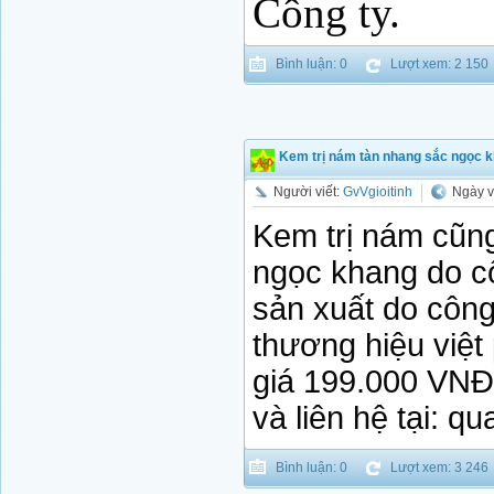
Công ty.
Bình luận: 0
Lượt xem: 2 150
Kem trị nám tàn nhang sắc ngọc k
Người viết:
GvVgioitinh
Ngày v
Kem trị nám cũn
ngọc khang do cô
sản xuất do côn
thương hiệu việt
giá 199.000 VNĐ.
và liên hệ tại: 
Bình luận: 0
Lượt xem: 3 246