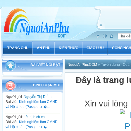
TRANG CHỦ
AN PHÚ
KIẾN THỨC
GIAO LƯU
CÔNG NG
NguoiAnPhu.COM
» Tuyển dụng - Quả
BÀI VIẾT NỔI BẬT
Đây là trang l
BÌNH LUẬN MỚI
Người gửi:
Nguyễn Thị Diễm
Xin vui lòng
Bài viết:
Kinh nghiệm làm CMND
và Hộ chiếu (Passport) t�...
Người gửi:
Lê thị bích chi
Bài viết:
Kinh nghiệm làm CMND
và Hộ chiếu (Passport) t�...