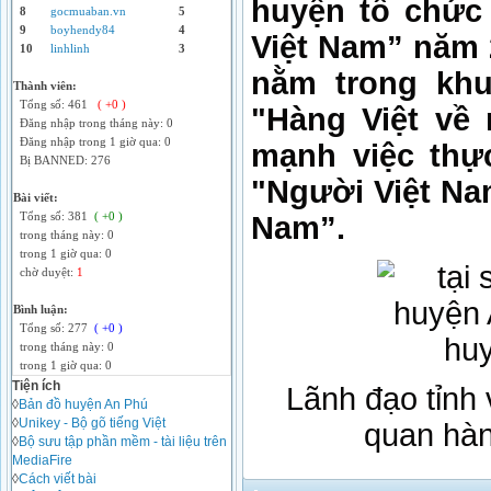
huyện tổ chức
8
gocmuaban.vn
5
9
boyhendy84
4
Việt Nam” năm 
10
linhlinh
3
nằm trong khu
Thành viên:
Tổng số: 461
( +0 )
"Hàng Việt về
Đăng nhập trong tháng này: 0
Đăng nhập trong 1 giờ qua: 0
mạnh việc thự
Bị BANNED: 276
"Người Việt Na
Bài viết:
Tổng số: 381
( +0 )
Nam”.
trong tháng này: 0
trong 1 giờ qua: 0
chờ duyệt:
1
Bình luận:
Tổng số: 277
( +0 )
trong tháng này: 0
trong 1 giờ qua: 0
Tiện ích
Lãnh đạo tỉnh
◊
Bản đồ huyện An Phú
◊
Unikey - Bộ gõ tiếng Việt
quan hàn
◊
Bộ sưu tập phần mềm - tài liệu trên
MediaFire
◊
Cách viết bài