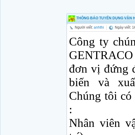
THÔNG BÁO TUYỂN DỤNG VẬN 
Người viết:
anhthi
Ngày viết: 
Công ty chún
GENTRACO l
đơn vị đứng 
biến và xuấ
Chúng tôi có
:
Nhân viên v