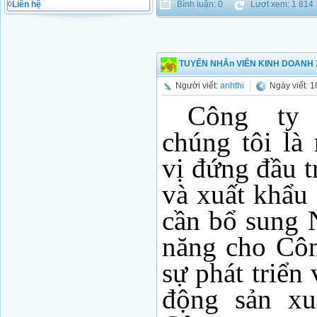
Bình luận: 0
Lượt xem: 1 814
◊
Liên hệ
TUYỂN NHÂn VIÊN KINH DOANH
Người viết:
anhthi
Ngày viết: 
Công t
chúng tôi là
vị đứng đầu t
và xuất khẩu 
cần bổ sung 
năng cho Cô
sự phát triển
động sản xu