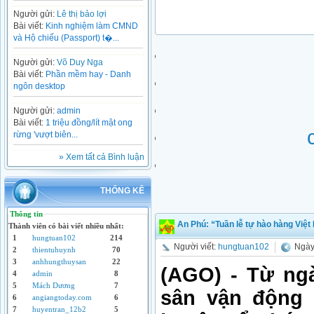
Người gửi:
Lê thị bảo lợi
Bài viết:
Kinh nghiệm làm CMND
và Hộ chiếu (Passport) t�...
Người gửi:
Võ Duy Nga
Bài viết:
Phần mềm hay - Danh
ngôn desktop
Người gửi:
admin
Bài viết:
1 triệu đồng/lít mật ong
rừng 'vượt biên...
» Xem tất cả Bình luận
THỐNG KÊ
Thông tin
An Phú: “Tuần lễ tự hào hàng Việ
Thành viên có bài viết nhiều nhất:
1
hungtuan102
214
Người viết:
hungtuan102
Ngày 
2
thientuhuynh
70
3
anhhungthuysan
22
(AGO) - Từ ngà
4
admin
8
5
Mách Dương
7
sân vận động
6
angiangtoday.com
6
7
huyentran_12b2
5