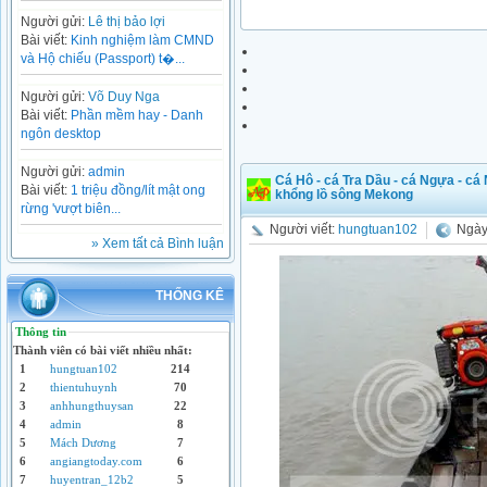
Người gửi:
Lê thị bảo lợi
Bài viết:
Kinh nghiệm làm CMND
và Hộ chiếu (Passport) t�...
Người gửi:
Võ Duy Nga
Bài viết:
Phần mềm hay - Danh
ngôn desktop
Người gửi:
admin
Cá Hô - cá Tra Dầu - cá Ngựa - cá 
Bài viết:
1 triệu đồng/lít mật ong
khổng lồ sông Mekong
rừng 'vượt biên...
Người viết:
hungtuan102
Ngày 
» Xem tất cả Bình luận
THỐNG KÊ
Thông tin
Thành viên có bài viết nhiều nhất:
1
hungtuan102
214
2
thientuhuynh
70
3
anhhungthuysan
22
4
admin
8
5
Mách Dương
7
6
angiangtoday.com
6
7
huyentran_12b2
5