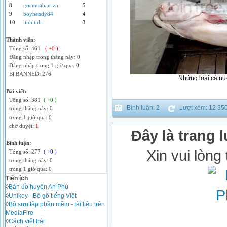
8
gocmuaban.vn
5
9
boyhendy84
4
10
linhlinh
3
Thành viên:
Tổng số: 461
( +0 )
Đăng nhập trong tháng này: 0
Đăng nhập trong 1 giờ qua: 0
Bị BANNED: 276
Những loài cá nư
Bài viết:
Tổng số: 381
( +0 )
Bình luận: 2
Lượt xem: 12 35
trong tháng này: 0
trong 1 giờ qua: 0
chờ duyệt:
1
Đây là trang l
Bình luận:
Xin vui lòng
Tổng số: 277
( +0 )
trong tháng này: 0
trong 1 giờ qua: 0
Tiện ích
◊
Bản đồ huyện An Phú
◊
Unikey - Bộ gõ tiếng Việt
◊
Bộ sưu tập phần mềm - tài liệu trên
MediaFire
◊
Cách viết bài