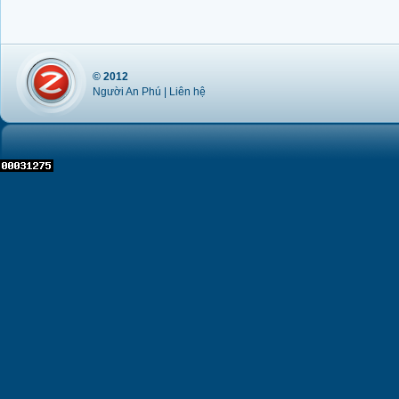
© 2012
Người An Phú |
Liên hệ