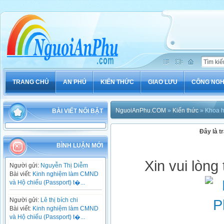
TRANG CHỦ
AN PHÚ
KIẾN THỨC
GIAO LƯU
CÔNG NG
NguoiAnPhu.COM
»
Kiến thức
» Khoa 
BÀI VIẾT NỔI BẬT
Đây là tr
BÌNH LUẬN MỚI
Xin vui lòng
Người gửi:
Nguyễn Thị Diễm
Bài viết:
Kinh nghiệm làm CMND
và Hộ chiếu (Passport) t�...
Người gửi:
Lê thị bích chi
Bài viết:
Kinh nghiệm làm CMND
và Hộ chiếu (Passport) t�...