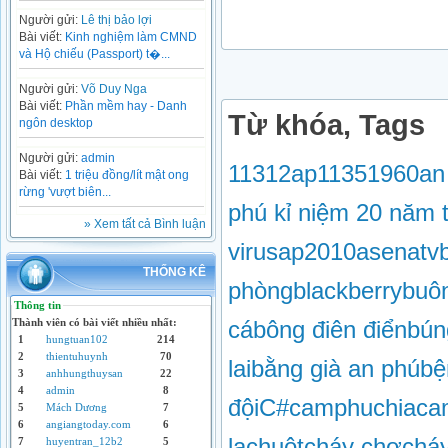
Người gửi:
Lê thị bảo lợi
Bài viết:
Kinh nghiệm làm CMND
và Hộ chiếu (Passport) t�...
Người gửi:
Võ Duy Nga
Bài viết:
Phần mềm hay - Danh
Từ khóa, Tags
ngôn desktop
Người gửi:
admin
113
12ap1
135
1960
an
Bài viết:
1 triệu đồng/lít mật ong
rừng 'vượt biên...
phú kỉ niệm 20 năm t
» Xem tất cả Bình luận
virus
ap2010
asen
atv
THỐNG KÊ
phòng
blackberry
buôn
Thông tin
cá
bông điên điển
bún
Thành viên có bài viết nhiều nhất:
1
hungtuan102
214
2
thientuhuynh
70
lai
bằng già an phú
bệ
3
anhhungthuysan
22
4
admin
8
đội
C#
camphuchia
ca
5
Mách Dương
7
6
angiangtoday.com
6
lạ
chuột
cháy chợ
chá
7
huyentran_12b2
5