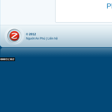
© 2012
Người An Phú |
Liên hệ