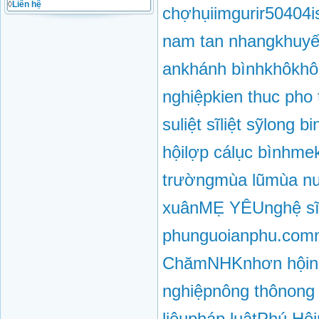
◊
Liên hệ
chợ
hụi
imgur
ir50404
i
nam tan nhang
khuyế
an
khánh bình
khô
khô
nghiệp
kien thuc pho
su
liệt sĩ
liệt sỹ
long bi
hội
lợp cá
lục bình
me
trường
mùa lũ
mùa nư
xuân
MẸ YÊU
nghệ s
phu
nguoianphu.com
Chăm
NHK
nhơn hội
n
nghiệp
nông thôn
ong
liệu
pháp luật
Phú Hội