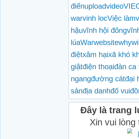
điển
upload
video
VIE
war
vinh loc
Việc làm
v
hậu
vĩnh hội đông
vĩn
lúa
War
website
why
wi
điệt
xâm hại
xã khó k
giật
điện thoại
đàn ca 
ngang
đường cát
đại 
sản
địa danh
đố vui
đồ
Đây là trang l
Xin vui lòng