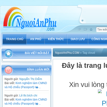
TRANG CHỦ
AN PHÚ
KIẾN THỨC
GIAO LƯU
CÔNG NG
NguoiAnPhu.COM
» Tag cloud
BÀI VIẾT NỔI BẬT
Đây là trang l
BÌNH LUẬN MỚI
Người gửi:
Nguyễn Thị Diễm
Xin vui lòng
Bài viết:
Kinh nghiệm làm CMND
và Hộ chiếu (Passport) t�...
Người gửi:
Lê thị bích chi
Bài viết:
Kinh nghiệm làm CMND
và Hộ chiếu (Passport) t�...