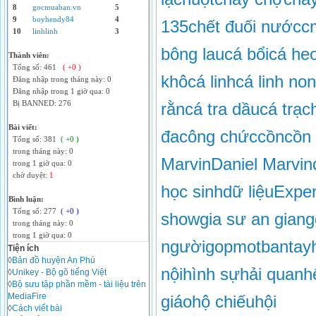
8
gocmuaban.vn
5
9
boyhendy84
4
135
chết đuối nước
c
10
linhlinh
3
bông lau
cá bổi
cá he
Thành viên:
Tổng số: 461
( +0 )
khô
cá linh
cá linh non
Đăng nhập trong tháng này: 0
Đăng nhập trong 1 giờ qua: 0
Bị BANNED: 276
rằn
cá tra dầu
cá trạc
Bài viết:
đa
công chức
cồn
cồn 
Tổng số: 381
( +0 )
trong tháng này: 0
Marvin
Daniel Marvin
trong 1 giờ qua: 0
chờ duyệt:
1
học sinh
dữ liệu
Expen
Bình luận:
Tổng số: 277
( +0 )
show
gia sư an giang
trong tháng này: 0
trong 1 giờ qua: 0
người
gopmotbantay
Tiện ích
◊
Bản đồ huyện An Phú
nội
hình sự
hải quan
h
◊
Unikey - Bộ gõ tiếng Việt
◊
Bộ sưu tập phần mềm - tài liệu trên
MediaFire
giáo
hộ chiếu
hội
◊
Cách viết bài