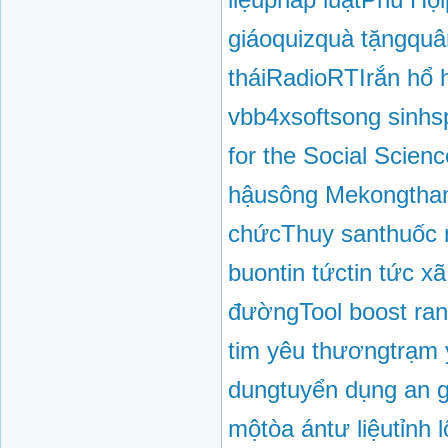
giáo
quiz
quà tặng
quâ
thái
Radio
RTI
rắn hổ 
vbb4x
soft
song sinh
s
for the Social Scien
hậu
sông Mekong
tha
chức
Thuy san
thuốc
buon
tin tức
tin tức x
đường
Tool boost ra
tim yêu thương
trạm 
dung
tuyển dụng an 
mộ
tòa án
tư liệu
tỉnh 