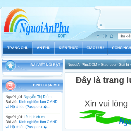
TRANG CHỦ
AN PHÚ
KIẾN THỨC
GIAO LƯU
CÔNG NG
NguoiAnPhu.COM
»
Giao Lưu - Giải trí
»
BÀI VIẾT NỔI BẬT
Đây là trang l
BÌNH LUẬN MỚI
Người gửi:
Nguyễn Thị Diễm
Xin vui lòng
Bài viết:
Kinh nghiệm làm CMND
và Hộ chiếu (Passport) t�...
Người gửi:
Lê thị bích chi
Bài viết:
Kinh nghiệm làm CMND
và Hộ chiếu (Passport) t�...