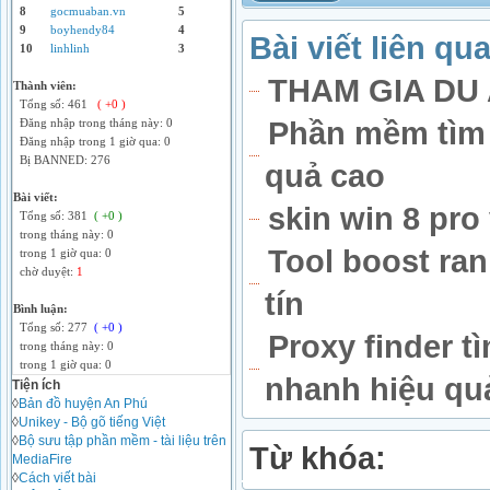
8
gocmuaban.vn
5
9
boyhendy84
4
Bài viết liên qu
10
linhlinh
3
THAM GIA DU
Thành viên:
Tổng số: 461
( +0 )
Phần mềm tìm 
Đăng nhập trong tháng này: 0
Đăng nhập trong 1 giờ qua: 0
Bị BANNED: 276
quả cao
Bài viết:
skin win 8 pro
Tổng số: 381
( +0 )
trong tháng này: 0
Tool boost ran
trong 1 giờ qua: 0
chờ duyệt:
1
tín
Bình luận:
Tổng số: 277
( +0 )
Proxy finder t
trong tháng này: 0
trong 1 giờ qua: 0
nhanh hiệu qu
Tiện ích
◊
Bản đồ huyện An Phú
◊
Unikey - Bộ gõ tiếng Việt
◊
Bộ sưu tập phần mềm - tài liệu trên
Từ khóa:
MediaFire
◊
Cách viết bài