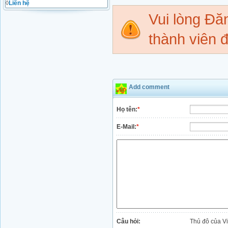
◊
Liên hệ
Vui lòng Đ
thành viên đ
Add comment
Họ tên:
*
E-Mail:
*
Câu hỏi:
Thủ đô của V