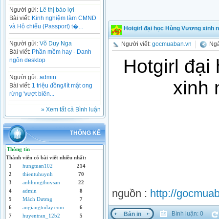
Người gửi:
Lê thị bảo lợi
Bài viết:
Kinh nghiệm làm CMND
và Hộ chiếu (Passport) t�...
Hotgirl đại học Hùng Vương xinh 
Người gửi:
Võ Duy Nga
Người viết:
gocmuaban.vn
Ngà
Bài viết:
Phần mềm hay - Danh
Hotgirl đạ
ngôn desktop
Người gửi:
admin
xinh
Bài viết:
1 triệu đồng/lít mật ong
rừng 'vượt biên...
» Xem tất cả Bình luận
THỐNG KÊ
Thông tin
Thành viên có bài viết nhiều nhất:
1
hungtuan102
214
2
thientuhuynh
70
3
anhhungthuysan
22
nguồn :
http://gocmua
4
admin
8
5
Mách Dương
7
6
angiangtoday.com
6
Bình luận: 0
Bản in
7
huyentran_12b2
5