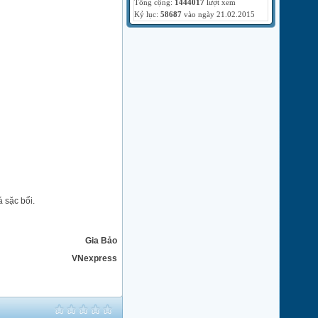
Tổng cộng:
1444017
lượt xem
Kỷ lục:
58687
vào ngày 21.02.2015
 sặc bổi.
Gia Bảo
VNexpress