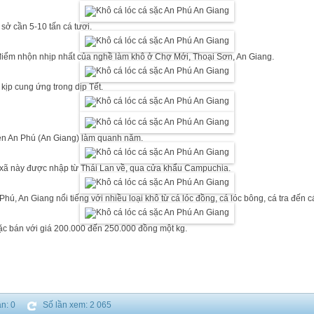
 sở cần 5-10 tấn cá tươi.
 điểm nhộn nhịp nhất của nghề làm khô ở Chợ Mới, Thoại Sơn, An Giang.
kịp cung ứng trong dịp Tết.
ện An Phú (An Giang) làm quanh năm.
xã này được nhập từ Thái Lan về, qua cửa khẩu Campuchia.
ú, An Giang nổi tiếng với nhiều loại khô từ cá lóc đồng, cá lóc bông, cá tra đến cá
ặc bán với giá 200.000 đến 250.000 đồng một kg.
n: 0
Số lần xem: 2 065