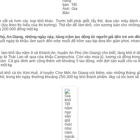
hàng
bán Tết.
Ảnh:
Gia
Bảo
vất vả hơn các loại khô khác. Trước hết phải giết, lấy thịt, đưa vào máy đánh
 (tùy theo thị hiếu của thị trường). Thịt rắn để làm khô, còn xương bán cho nhữ
iá 200.000 đồng một kg.
hú, An Giang, những ngày này, hàng trăm lao động từ người già đến trẻ em đều
suốt ngày từ khâu làm sạch đến ướp muối để hôm sau kịp đưa lên giàn phơi, nhan
àm khô lâu năm ở xã Khánh An, huyện An Phú (An Giang) cho biết, làng khô ở 
ập từ Thái Lan về qua cửa khẩu Campuchia. Còn vào mùa lũ, lượng cá đồng tron
bán. Cả gia đình anh cộng thêm với khoảng 5 lao động, mỗi đợt sản xuất cho ra trê
 một kg.
ở khô cá lóc Kim Huê, ở huyện Chợ Mới, An Giang nói thêm, vào những tháng gầ
 khô, trong khi ngày thường khoảng 250-300 kg khô thành phẩm. 4kg cá lóc tươi sẽ 