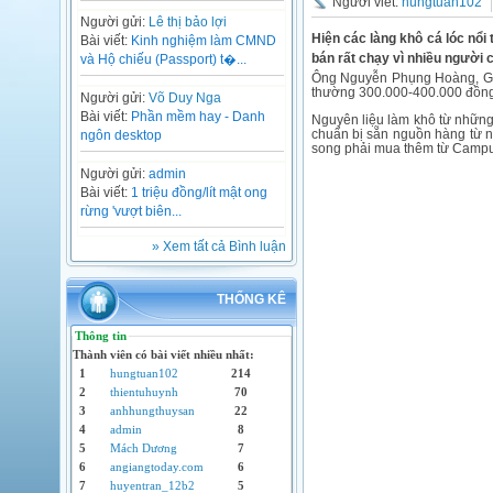
Người viết:
hungtuan102
Người gửi:
Lê thị bảo lợi
Hiện các làng khô cá lóc nổi
Bài viết:
Kinh nghiệm làm CMND
bán rất chạy vì nhiều người 
và Hộ chiếu (Passport) t�...
Ông Nguyễn Phụng Hoàng, Giá
thường 300.000-400.000 đồng 
Người gửi:
Võ Duy Nga
Bài viết:
Phần mềm hay - Danh
Nguyên liệu làm khô từ những 
chuẩn bị sẵn nguồn hàng từ n
ngôn desktop
song phải mua thêm từ Campuch
Người gửi:
admin
Bài viết:
1 triệu đồng/lít mật ong
rừng 'vượt biên...
» Xem tất cả Bình luận
THỐNG KÊ
Thông tin
Thành viên có bài viết nhiều nhất:
1
hungtuan102
214
2
thientuhuynh
70
3
anhhungthuysan
22
4
admin
8
5
Mách Dương
7
6
angiangtoday.com
6
7
huyentran_12b2
5