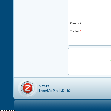
Câu hỏi:
Trả lời:
*
© 2012
Người An Phú |
Liên hệ