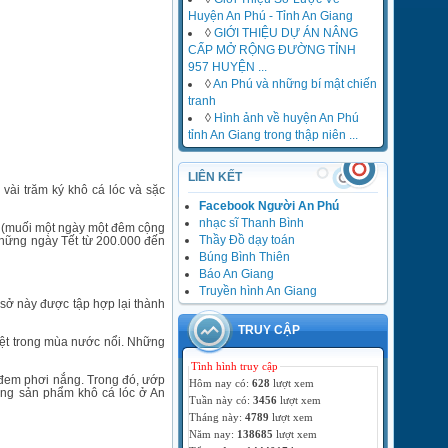
Huyện An Phú - Tỉnh An Giang
◊
GIỚI THIỆU DỰ ÁN NÂNG
CẤP MỞ RỘNG ĐƯỜNG TỈNH
957 HUYỆN ...
◊
An Phú và những bí mật chiến
tranh
◊
Hình ảnh về huyện An Phú
tỉnh An Giang trong thập niên ...
LIÊN KẾT
vài trăm ký khô cá lóc và sặc
Facebook Người An Phú
nhạc sĩ Thanh Bình
ặc (muối một ngày một đêm cộng
Thầy Đồ dạy toán
những ngày Tết từ 200.000 đến
Búng Bình Thiên
Báo An Giang
Truyền hình An Giang
 sở này được tập hợp lại thành
TRUY CẬP
iệt trong mùa nước nổi. Những
Tình hình truy cập
 đem phơi nắng. Trong đó, ướp
Hôm nay có:
628
lượt xem
hững sản phẩm khô cá lóc ở An
Tuần này có:
3456
lượt xem
Tháng này:
4789
lượt xem
Năm nay:
138685
lượt xem