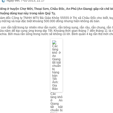
Ngày viết: 7-02-2013, 22:17
 tiếng ở huyện Chợ Mới, Thoại Sơn, Châu Đốc, An Phú (An Giang) gấp rút chế b
chuộng dùng loại này trong năm Quý Tỵ.
m đốc Công ty TNHH MTV Bà Giáo Khỏe 55555 ở Thị xã Châu Đốc cho biết, tuy g
một kg và loại đặc biệt khoảng 500.000 đồng nhưng hiện không đủ bán.
con rắn bắt trong tự nhiên như rắn nước, rắn bông sung, rắn râu, rắn chung, rắ
ửa năm để kịp cung ứng trong dịp Tết. Khoảng thời gian tháng 7 đến tháng 11 là 
ia. Bởi mua rắn sống trong nước sẽ không có lời. Bình quân 4 kg rắn thịt mới cho
Các
làng khô
ở An
Giang
tất bật
chuẩn bị