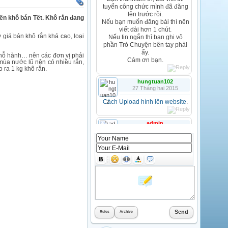
tuyển công chức mình đã đăng
lên trước rồi.
iến khô bán Tết. Khô rắn đang
Nếu bạn muốn đăng bài thì nên
viết dài hơn 1 chút.
iá bán khô rắn khá cao, loại
Nếu tin ngắn thì bạn ghi vô
phần Trò Chuyện bên tay phải
ấy.
n hỗ hành… nên các đơn vị phải
Cám ơn bạn.
mùa nước lũ nên có nhiều rắn,
 ra 1 kg khô rắn.
hungtuan102
27 Tháng hai 2015
Cách Upload hình lên website
.
admin
25 Tháng mười hai 2014
anhhungthuysan
25 Tháng mười hai 2014
CHÚC AE VÀ BÀ CON MỘT
MÙA GIÁNG SINH VUI VẺ
HJHJHJJHJ
admin