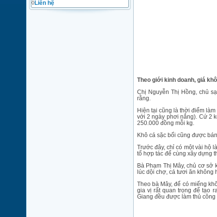
◊
Liên hệ
Theo giới kinh doanh, giá kh
Chị Nguyễn Thị Hồng, chủ sạp
rằng.
Hiện tại cũng là thời điểm là
với 2 ngày phơi nắng). Cứ 2 
250.000 đồng mỗi kg.
Khô cá sặc bổi cũng được bán
Trước đây, chỉ có một vài hộ 
tổ hợp tác để cùng xây dựng t
Bà Phạm Thị Mây, chủ cơ sở k
lúc dội chợ, cá tươi ăn không 
Theo bà Mây, để có miếng khô
gia vị rất quan trọng để tạo
Giang đều được làm thủ công 