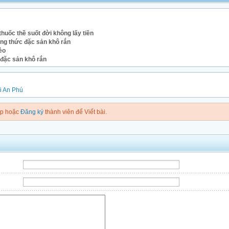
huốc thề suốt đời không lấy tiền
ng thức đặc sản khô rắn
èo
đặc sản khô rắn
i
An Phú
ập hoặc
Đăng ký
thành viên để Viết bài.