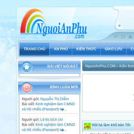
TRANG CHỦ
AN PHÚ
KIẾN THỨC
GIAO LƯU
C
NguoiAnPhu.COM
»
Kiến thứ
BÀI VIẾT NỔI BẬT
BÌNH LUẬN MỚI
Người gửi:
Nguyễn Thị Diễm
Bài viết:
Kinh nghiệm làm CMND
và Hộ chiếu (Passport) t�...
Người gửi:
Lê thị bích chi
Bài viết:
Kinh nghiệm làm CMND
Hối hả làm khô bán Tết
và Hộ chiếu (Passport) t�...