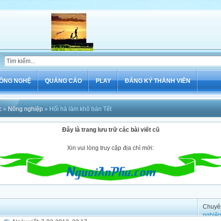
ÔNG NGHỆ
QUẢNG CÁO
PLAY
ĐĂNG KÝ THÀNH VIÊN
c
»
Nông nghiệp
» Hối hả làm khô bán Tết
Đây là trang lưu trữ các bài viết cũ
Xin vui lòng truy cập địa chỉ mới:
Chuyê
nghiệ