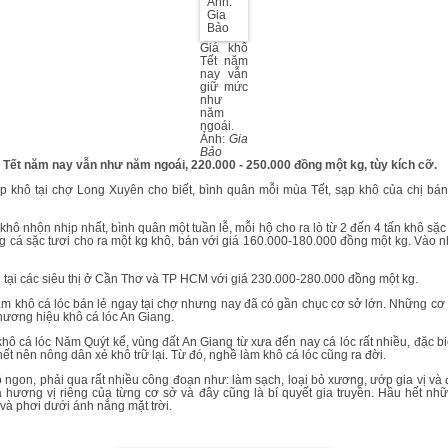
Giá khô
Tết năm
nay vẫn
giữ mức
như
năm
ngoái.
Ảnh:
Gia
Bảo
ô Tết năm nay vẫn như năm ngoái, 220.000 - 250.000 đồng một kg, tùy kích cỡ.
 khô tại chợ Long Xuyên cho biết, bình quân mỗi mùa Tết, sạp khô của chị bán 
m khô nhộn nhịp nhất, bình quân một tuần lễ, mỗi hộ cho ra lò từ 2 đến 4 tấn khô s
kg cá sặc tươi cho ra một kg khô, bán với giá 160.000-180.000 đồng một kg. Vào 
 tại các siêu thị ở Cần Thơ và TP HCM với giá 230.000-280.000 đồng một kg.
làm khô cá lóc bán lẻ ngay tại chợ nhưng nay đã có gần chục cơ sở lớn. Những cơ
hương hiệu khô cá lóc An Giang.
hô cá lóc Năm Quýt kể, vùng đất An Giang từ xưa đến nay cá lóc rất nhiều, đặc b
hết nên nông dân xẻ khô trữ lại. Từ đó, nghề làm khô cá lóc cũng ra đời.
 ngon, phải qua rất nhiều công đoạn như: làm sạch, loại bỏ xương, ướp gia vị và
 ra hương vị riêng của từng cơ sở và đây cũng là bí quyết gia truyền. Hầu hết n
và phơi dưới ánh nắng mặt trời.