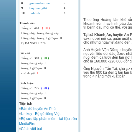
8
gocmuaban.vn
5
9
boyhendy84
4
10
linhlinh
3
Theo ông Hoàng, làm khô rắn 
Thành viên:
khoanh tròn, hay hình bầu dục
trị bệnh đau mỏi cơ thể, với g
Tổng số: 461
( +0 )
Đăng nhập trong tháng này: 0
Tại xã Khánh An, huyện An P
Đăng nhập trong 1 giờ qua: 0
vảy, người mổ cá, quần quật 
cho những ngày tết đang đến.
Bị BANNED: 276
Anh Huỳnh Văn Dũng, chuyên l
Bài viết:
nguyên liệu dồi dào được nh
nuôi đem cá tươi đến tận nơi 
Tổng số: 381
( +0 )
chỗ là 160.000 -220.000 đồng
trong tháng này: 0
trong 1 giờ qua: 0
Ông Nguyễn Tấn Tài, chủ cơ s
tiêu thụ 800 kg đến 1 tấn tấn
chờ duyệt:
1
trong 4 nắng mới xuất bán.
Bình luận:
Tổng số: 277
( +0 )
trong tháng này: 0
trong 1 giờ qua: 0
Tiện ích
◊
Bản đồ huyện An Phú
◊
Unikey - Bộ gõ tiếng Việt
◊
Bộ sưu tập phần mềm - tài liệu trên
MediaFire
◊
Cách viết bài