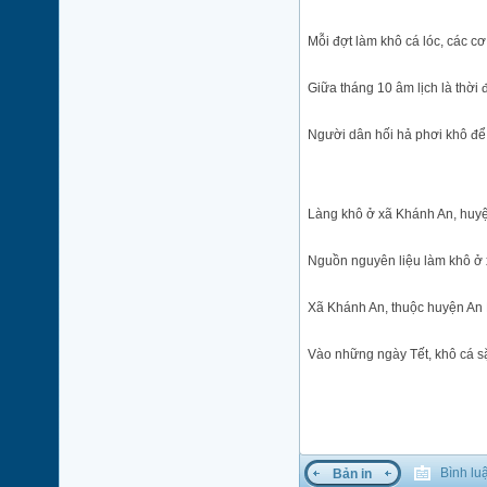
Mỗi đợt làm khô cá lóc, các cơ
Giữa tháng 10 âm lịch là thời
Người dân hối hả phơi khô để 
Làng khô ở xã Khánh An, huy
Nguồn nguyên liệu làm khô ở 
Xã Khánh An, thuộc huyện An Ph
Vào những ngày Tết, khô cá s
Bình luậ
Bản in