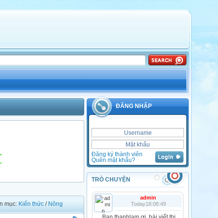
ĐĂNG NHẬP
Đăng ký thành viên
Quên mật khẩu?
TRÒ CHUYỆN
admin
n mục:
Kiến thức
/
Nông
Today18:08:49
p
Bạn thanhlam ơi, bài viết thi