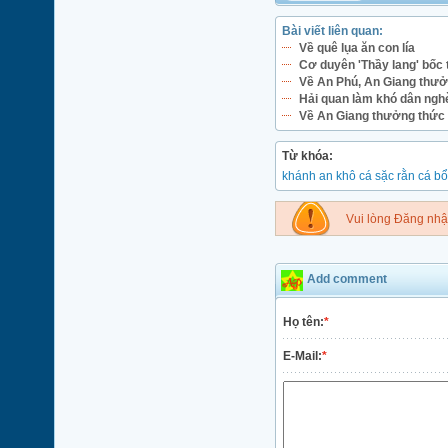
Bài viết liên quan:
Về quê lụa ăn con lía
Cơ duyên 'Thầy lang' bốc t
Về An Phú, An Giang thưở
Hải quan làm khó dân ngh
Về An Giang thưởng thức 
Từ khóa:
khánh an
khô
cá sặc rằn
cá bổ
Vui lòng Đăng nh
Add comment
Họ tên:
*
E-Mail:
*