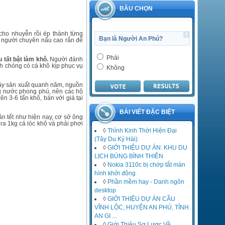
1 Tháng mười hai 2014
BẦU CHỌN
Thử cái link đó đi bạn.
 cho nhuyễn rồi ép thành từng
admin
Bạn là Người An Phú?
ng người chuyên nấu cao rắn để
1 Tháng mười hai 2014
http://www.mediafire.com/downl
Phải
 tất bật làm khô.
Người đánh
oad
h chóng có cá khô kịp phục vụ
Không
/o2kiux9iqrbhmt2/giainen.zip
đây sản xuất quanh năm, nguồn
g nước phong phú, nên các hộ
Trần Hương
n 3-6 tấn khô, bán với giá tại
30 Tháng mười một 2014
có b nào chỉ cho mình cách tải
BÀI VIẾT ĐẶC BIỆT
n tết như hiện nay, cơ sở ông
phần mềm spss với
ra 1kg cá lóc khô và phải phơi
◊
Thỉnh Kinh Thời Hiện Đại
(Tây Du Ký Hài)
◊
GIỚI THIỆU DỰ ÁN: KHU DU
LỊCH BÚNG BÌNH THIÊN
◊
Nokia 3110c bị chớp tắt màn
hình khởi động
◊
Phần mềm hay - Danh ngôn
desktop
◊
GIỚI THIỆU DỰ ÁN CẦU
VĨNH LỘC, HUYỆN AN PHÚ, TỈNH
AN GI ...
◊
Giới Thiệu Sơ Lược Về