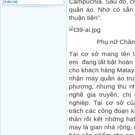
Campuchia. Sau đó, c
◊
Liên hệ
quần áo. Nhờ có sẵn 
thuận tiện”.
Phụ nữ Chăm 
Tại cơ sở mang tên
em đang tất bật hoàn 
cho khách hàng Malays
nhận may quần áo tru
phương, nhưng thu nh
nghề gia truyền, ch
nghiệp. Tại cơ sở c
trách các công đoạn kh
thân rồi kết những hạ
may là gian nhà rộng,