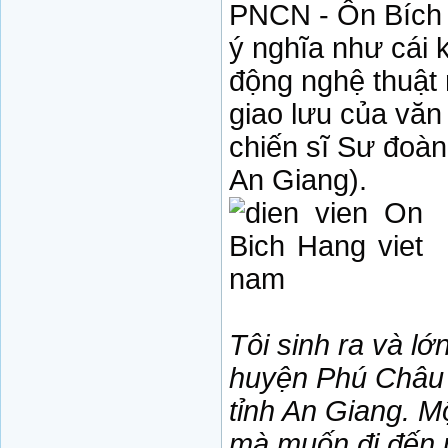
PNCN - Ôn Bích 
ý nghĩa như cái 
động nghệ thuật 
giao lưu của văn
chiến sĩ Sư đoàn
An Giang).
Tôi sinh ra và l
huyện Phú Châu 
tỉnh An Giang. M
mà muốn đi đến p