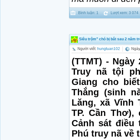
Bình luận: 1
Lượt xem: 3 074
Siêu trộm” chó bị bắt sau 2 năm tr
Người viết:
hungtuan102
Ngày
(TTMT) - Ngày 
Truy nã tội p
Giang cho biế
Thắng (sinh n
Lăng, xã Vĩnh 
TP. Cần Thơ),
Cảnh sát điều
Phú truy nã về t