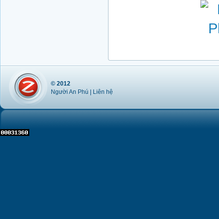
© 2012
Người An Phú |
Liên hệ