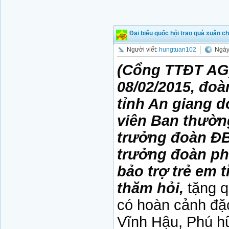
Đại biểu quốc hội trao quà xuân c
Người viết:
hungtuan102
Ngày
(Cổng TTĐT AG)
08/02/2015, đoà
tỉnh An giang d
viên Ban thườn
trưởng đoàn ĐB
trưởng đoàn ph
bảo trợ trẻ em 
thăm hỏi,
tặng 
có hoàn cảnh đặc
Vĩnh Hậu, Phú h