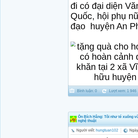
đi có đại diện V
Quốc, hội phụ nữ
đạo huyện An Ph
Bình luận: 0
Lượt xem: 1 946
Ôn Bích Hằng: Tôi như té xuống v
nghệ thuật
Người viết:
hungtuan102
Ngày