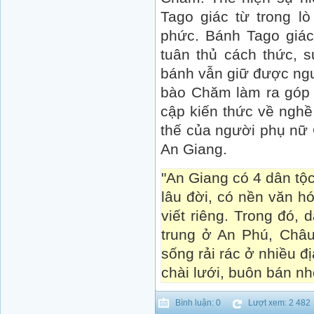
Tago giác từ trong l
phức. Bánh Tago giác
tuân thủ cách thức, 
bánh vẫn giữ được ng
bào Chăm làm ra góp p
cập kiến thức về nghề 
thế của người phụ nữ 
An Giang.
"An Giang có 4 dân t
lâu đời, có nền văn h
viết riêng. Trong đó,
trung ở An Phú, Châ
sống rải rác ở nhiều đ
chài lưới, buôn bán nh
Bình luận: 0
Lượt xem: 2 482