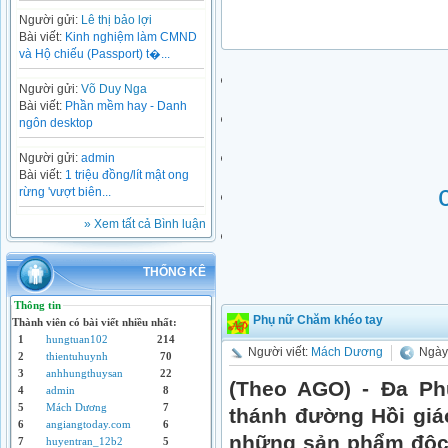
Người gửi:
Lê thị bảo lợi
Bài viết:
Kinh nghiệm làm CMND
và Hộ chiếu (Passport) t�...
Người gửi:
Võ Duy Nga
Bài viết:
Phần mềm hay - Danh
ngôn desktop
Người gửi:
admin
Bài viết:
1 triệu đồng/lít mật ong
rừng 'vượt biên...
» Xem tất cả Bình luận
THỐNG KÊ
Thông tin
Phụ nữ Chăm khéo tay
Thành viên có bài viết nhiều nhất:
1
hungtuan102
214
Người viết:
Mách Dương
Ngày 
2
thientuhuynh
70
3
anhhungthuysan
22
(Theo AGO) - Đa Ph
4
admin
8
5
Mách Dương
7
thánh đường Hồi giá
6
angiangtoday.com
6
những sản phẩm độc
7
huyentran_12b2
5