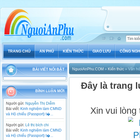
TRANG CHỦ
AN PHÚ
KIẾN THỨC
GIAO LƯU
CÔNG NG
NguoiAnPhu.COM
»
Kiến thức
» Văn h
BÀI VIẾT NỔI BẬT
Đây là trang l
BÌNH LUẬN MỚI
Người gửi:
Nguyễn Thị Diễm
Xin vui lòng
Bài viết:
Kinh nghiệm làm CMND
và Hộ chiếu (Passport) t�...
Người gửi:
Lê thị bích chi
Bài viết:
Kinh nghiệm làm CMND
và Hộ chiếu (Passport) t�...