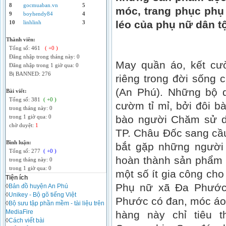
8
gocmuaban.vn
5
móc, trang phục phụ
9
boyhendy84
4
léo của phụ nữ dân t
10
linhlinh
3
Thành viên:
Tổng số: 461
( +0 )
Đăng nhập trong tháng này: 0
May quần áo, kết cư
Đăng nhập trong 1 giờ qua: 0
Bị BANNED: 276
riêng trong đời sống
(An Phú). Những bộ 
Bài viết:
Tổng số: 381
( +0 )
cườm tỉ mỉ, bởi đôi 
trong tháng này: 0
bào người Chăm sử dụ
trong 1 giờ qua: 0
chờ duyệt:
1
TP. Châu Đốc sang cầu
Bình luận:
bắt gặp những người
Tổng số: 277
( +0 )
hoàn thành sản phẩm 
trong tháng này: 0
trong 1 giờ qua: 0
một số ít gia công cho
Tiện ích
Phụ nữ xã Đa Phước,
◊
Bản đồ huyện An Phú
◊
Unikey - Bộ gõ tiếng Việt
Phước có đan, móc áo
◊
Bộ sưu tập phần mềm - tài liệu trên
MediaFire
hàng này chỉ tiêu 
◊
Cách viết bài