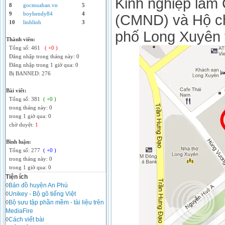
Kinh nghiệp làm
8
gocmuaban.vn
5
9
boyhendy84
4
(CMND) và Hộ chi
10
linhlinh
3
phố Long Xuyên 
Thành viên:
Tổng số: 461
( +0 )
Đăng nhập trong tháng này: 0
Đăng nhập trong 1 giờ qua: 0
Bị BANNED: 276
Bài viết:
Tổng số: 381
( +0 )
trong tháng này: 0
trong 1 giờ qua: 0
chờ duyệt:
1
Bình luận:
Tổng số: 277
( +0 )
trong tháng này: 0
trong 1 giờ qua: 0
Tiện ích
◊
Bản đồ huyện An Phú
◊
Unikey - Bộ gõ tiếng Việt
◊
Bộ sưu tập phần mềm - tài liệu trên
MediaFire
◊
Cách viết bài