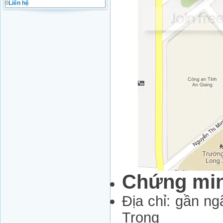
◊
Liên hệ
Chứng min
Địa chỉ: gần n
Trọng