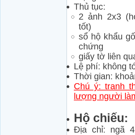
Thủ tục:
2 ảnh 2x3 (h
tốt)
sổ hộ khẩu g
chứng
giấy tờ liên q
Lệ phí: không t
Thời gian: kho
Chú ý: tranh th
lượng người l
Hộ chiếu:
Địa chỉ: ngã