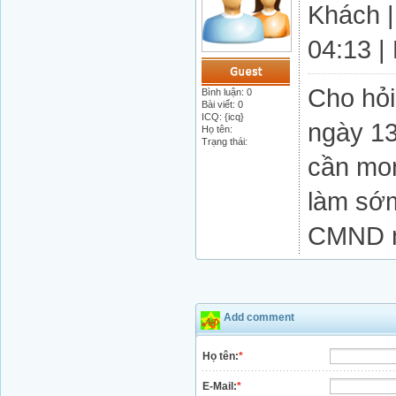
Khách |
04:13 |
Cho hỏi
Bình luận: 0
Bài viết: 0
ICQ: {icq}
ngày 13
Họ tên:
Trạng thái:
cần mo
làm sớ
CMND n
Add comment
Họ tên:
*
E-Mail:
*