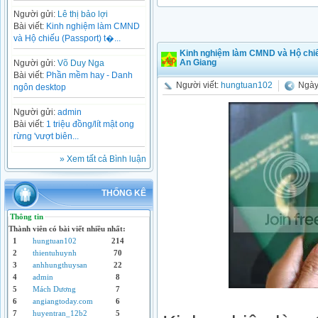
Người gửi:
Lê thị bảo lợi
Bài viết:
Kinh nghiệm làm CMND
và Hộ chiếu (Passport) t�...
Kinh nghiệm làm CMND và Hộ chiế
An Giang
Người gửi:
Võ Duy Nga
Bài viết:
Phần mềm hay - Danh
Người viết:
hungtuan102
Ngày
ngôn desktop
Người gửi:
admin
Bài viết:
1 triệu đồng/lít mật ong
rừng 'vượt biên...
» Xem tất cả Bình luận
THỐNG KÊ
Thông tin
Thành viên có bài viết nhiều nhất:
1
hungtuan102
214
2
thientuhuynh
70
3
anhhungthuysan
22
4
admin
8
5
Mách Dương
7
6
angiangtoday.com
6
7
huyentran_12b2
5