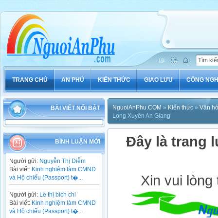
TRANG CHỦ
AN PHÚ
KIẾN THỨC
GIAO LƯU
CÔNG NG
NguoiAnPhu.COM
»
Kiến thức
»
Văn h
BÀI VIẾT NỔI BẬT
Long Xuyên An Giang
Đây là trang l
BÌNH LUẬN MỚI
Người gửi:
Nguyễn Thị Diễm
Bài viết:
Kinh nghiệm làm CMND
Xin vui lòng
và Hộ chiếu (Passport) t�...
Người gửi:
Lê thị bích chi
Bài viết:
Kinh nghiệm làm CMND
và Hộ chiếu (Passport) t�...