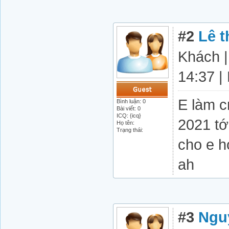
#2
Lê t
Khách |
14:37 |
E làm c
Bình luận: 0
Bài viết: 0
ICQ: {icq}
2021 tớ
Họ tên:
Trạng thái:
cho e h
ah
#3
Ngu