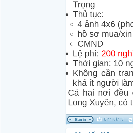
Trọng
Thủ tục:
4 ảnh 4x6 (ph
hồ sơ mua/xin 
CMND
Lệ phí:
200 ngh
Thời gian: 10 n
Không cần tran
khá ít người là
Cả hai nơi đều 
Long Xuyên, có t
Bình luận: 3
Bản in