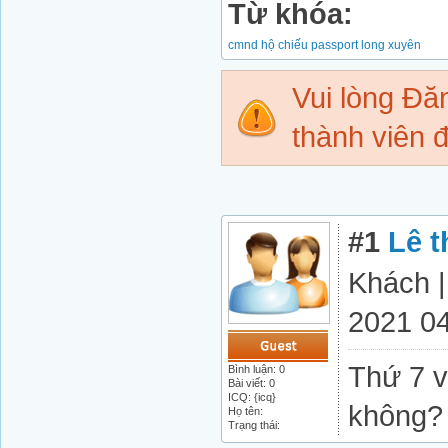
Từ khóa:
cmnd
hộ chiếu
passport
long xuyên
Vui lòng Đ
thành viên đ
#1
Lê t
Khách |
2021 04
Thứ 7 v
Bình luận: 0
Bài viết: 0
ICQ: {icq}
không?
Họ tên:
Trạng thái: