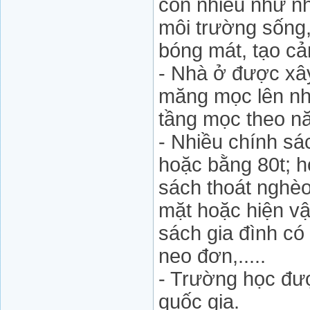
còn nhiều như n
môi trường sống,
bóng mát, tạo cả
- Nhà ở được xây
măng mọc lên nh
tầng mọc theo nă
- Nhiều chính sác
hoặc bằng 80t; h
sách thoát nghèo
mặt hoặc hiện vậ
sách gia đình có
neo đơn,.....
- Trường học đư
quốc gia.