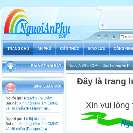
TRANG CHỦ
AN PHÚ
KIẾN THỨC
GIAO LƯU
CÔNG NG
NguoiAnPhu.COM
»
Quê hương An Ph
BÀI VIẾT NỔI BẬT
Đây là trang l
BÌNH LUẬN MỚI
Người gửi:
Nguyễn Thị Diễm
Xin vui lòng
Bài viết:
Kinh nghiệm làm CMND
và Hộ chiếu (Passport) t�...
Người gửi:
Lê thị bích chi
Bài viết:
Kinh nghiệm làm CMND
và Hộ chiếu (Passport) t�...