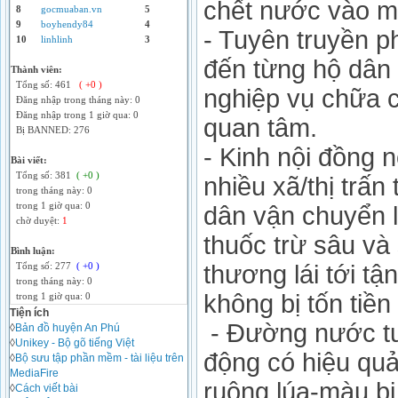
chết nước vào mù
8
gocmuaban.vn
5
9
boyhendy84
4
- Tuyên truyền 
10
linhlinh
3
đến từng hộ dân 
Thành viên:
Tổng số: 461
( +0 )
nghiệp vụ chữa 
Đăng nhập trong tháng này: 0
Đăng nhập trong 1 giờ qua: 0
quan tâm.
Bị BANNED: 276
- Kinh nội đồng 
Bài viết:
Tổng số: 381
( +0 )
nhiều xã/thị trấn
trong tháng này: 0
trong 1 giờ qua: 0
dân vận chuyển l
chờ duyệt:
1
thuốc trừ sâu và
Bình luận:
thương lái tới t
Tổng số: 277
( +0 )
trong tháng này: 0
không bị tốn tiề
trong 1 giờ qua: 0
Tiện ích
- Đường nước tư
◊
Bản đồ huyện An Phú
◊
Unikey - Bộ gõ tiếng Việt
động có hiệu quả
◊
Bộ sưu tập phần mềm - tài liệu trên
MediaFire
ruộng lúa-màu b
◊
Cách viết bài