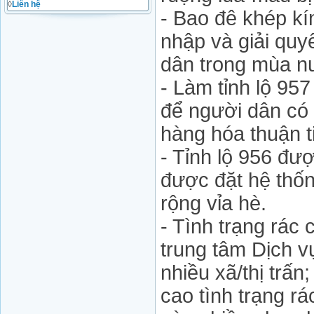
◊
Liên hệ
- Bao đê khép kí
nhập và giải quy
dân trong mùa nư
- Làm tỉnh lộ 95
để người dân có 
hàng hóa thuận t
- Tỉnh lộ 956 đư
được đặt hệ thố
rộng vỉa hè.
- Tình trạng rác
trung tâm Dịch 
nhiều xã/thị trấn
cao tình trạng r