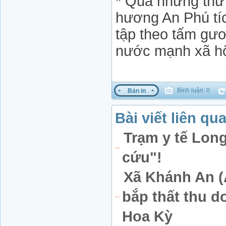
* Qua những thứ 
hương An Phú tí
tập theo tấm gư
nước mạnh xã hộ
Bình luận: 0
Bản in
Bài viết liên qu
Trạm y tế Long
cứu"!
Xã Khánh An (
bắp thất thu d
Hoa Kỳ