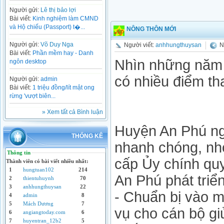
Người gửi:
Lê thị bảo lợi
Bài viết:
Kinh nghiệm làm CMND
và Hộ chiếu (Passport) t�...
NÔNG THÔN MỚI
Người gửi:
Võ Duy Nga
Người viết:
anhhungthuysan
N
Bài viết:
Phần mềm hay - Danh
Nhìn những năm 
ngôn desktop
có nhiều điểm th
Người gửi:
admin
Bài viết:
1 triệu đồng/lít mật ong
rừng 'vượt biên...
» Xem tất cả Bình luận
Huyện An Phú ng
THỐNG KÊ
nhanh chóng, nhờ
Thông tin
cấp Ủy chính qu
Thành viên có bài viết nhiều nhất:
1
hungtuan102
214
An Phú phát triể
2
thientuhuynh
70
3
anhhungthuysan
22
- Chuẩn bị vào m
4
admin
8
5
Mách Dương
7
vụ cho cán bộ gi
6
angiangtoday.com
6
7
huyentran_12b2
5