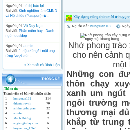
Người gửi:
Lê thị bảo lợi
Bài viết:
Kinh nghiệm làm CMND
và Hộ chiếu (Passport) t�...
Xây dựng nông thôn mới ở huyện 
Người gửi:
Võ Duy Nga
Người viết:
hungtuan102
Ngày 
Bài viết:
Phần mềm hay - Danh
ngôn desktop
Nhờ phong trào 
Người gửi:
admin
Bài viết:
1 triệu đồng/lít mật ong
cho nên cảnh q
rừng 'vượt biên...
một 
» Xem tất cả Bình luận
Những con đư
THỐNG KÊ
thôn chạy xu
Thông tin
xanh um ngút 
Thành viên có bài viết nhiều nhất:
1
hungtuan102
214
ngôi trường m
2
thientuhuynh
70
3
anhhungthuysan
22
thương mại đủ
4
admin
8
5
Mách Dương
7
khắp từ trung
6
angiangtoday.com
6
7
huyentran_12b2
5