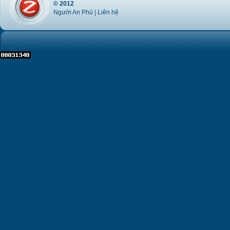
© 2012
Người An Phú |
Liên hệ