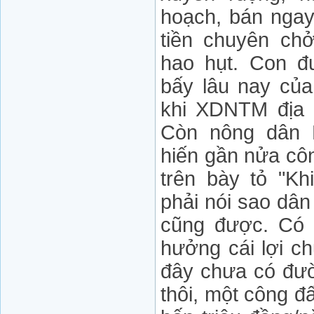
hoạch, bán ngay
tiền chuyên chở
hao hụt. Con 
bấy lâu nay của
khi XDNTM địa 
Còn nông dân 
hiến gần nửa cô
trên bày tỏ "K
phải nói sao dân 
cũng được. Có 
hưởng cái lợi ch
đây chưa có đườ
thôi, một công đ