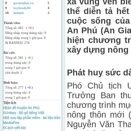
xã vùng ven biê
8
gocmuaban.vn
5
9
boyhendy84
4
thể diễn tả hế
10
linhlinh
3
cuộc sống của
Thành viên:
An Phú (An Gia
Tổng số: 461
( +0 )
Đăng nhập trong tháng này: 0
hiện chương tr
Đăng nhập trong 1 giờ qua: 0
Bị BANNED: 276
xây dựng nông 
Bài viết:
Tổng số: 381
( +0 )
trong tháng này: 0
trong 1 giờ qua: 0
Phát huy sức d
chờ duyệt:
1
Bình luận:
Phó Chủ tịch 
Tổng số: 277
( +0 )
Trưởng Ban th
trong tháng này: 0
trong 1 giờ qua: 0
chương trình mụ
Tiện ích
◊
Bản đồ huyện An Phú
nông thôn mới
◊
Unikey - Bộ gõ tiếng Việt
◊
Bộ sưu tập phần mềm - tài liệu trên
Nguyễn Văn Thao
MediaFire
◊
Cách viết bài