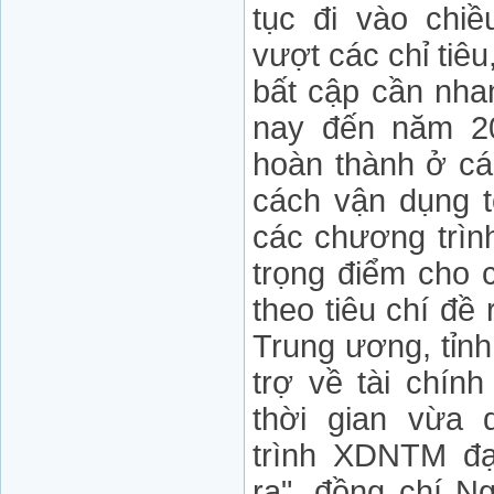
tục đi vào chiề
vượt các chỉ tiêu
bất cập cần nha
nay đến năm 2
hoàn thành ở c
cách vận dụng 
các chương trìn
trọng điểm cho 
theo tiêu chí đề 
Trung ương, tỉn
trợ về tài chín
thời gian vừa
trình XDNTM đạ
ra", đồng chí N