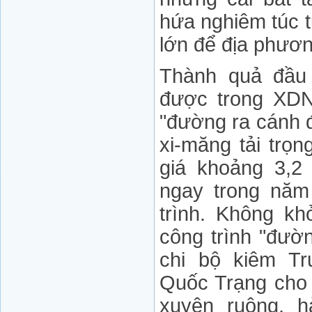
hứa nghiêm túc t
lớn để địa phươn
Thành quả đầu
được trong XDN
"đường ra cánh đ
xi-măng tải trọn
giá khoảng 3,2
ngay trong năm
trình. Không kh
công trình "đườ
chi bộ kiêm T
Quốc Trạng cho 
xuyên ruộng, 