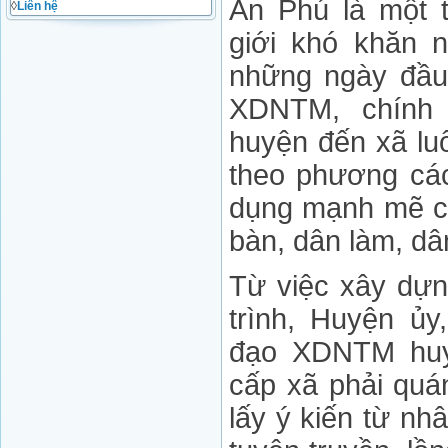
An Phú là một 
◊
Liên hệ
giới khó khăn n
những ngày đầu 
XDNTM, chính 
huyện đến xã lu
theo phương cá
dụng mạnh mẽ ch
bàn, dân làm, dân
Từ việc xây dự
trình, Huyện ủ
đạo XDNTM huy
cấp xã phải quán
lấy ý kiến từ nh