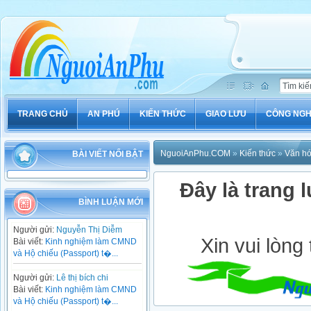
TRANG CHỦ
AN PHÚ
KIẾN THỨC
GIAO LƯU
CÔNG NG
NguoiAnPhu.COM
»
Kiến thức
»
Văn h
BÀI VIẾT NỔI BẬT
Đây là trang l
BÌNH LUẬN MỚI
Người gửi:
Nguyễn Thị Diễm
Xin vui lòng
Bài viết:
Kinh nghiệm làm CMND
và Hộ chiếu (Passport) t�...
Người gửi:
Lê thị bích chi
Bài viết:
Kinh nghiệm làm CMND
và Hộ chiếu (Passport) t�...