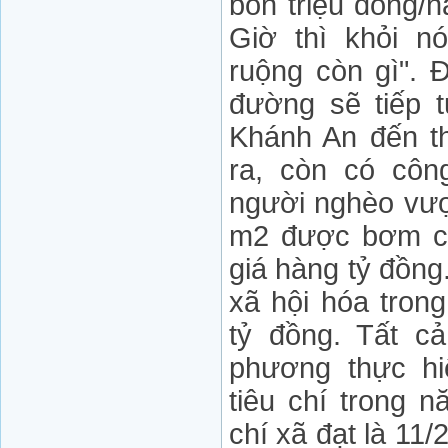
bốn triệu đồng/nă
Giờ thì khỏi nó
ruộng còn gì". 
đường sẽ tiếp t
Khánh An đến th
ra, còn có công
người nghèo vượt
m2 được bơm cát
giá hàng tỷ đồn
xã hội hóa tron
tỷ đồng. Tất c
phương thực hi
tiêu chí trong 
chí xã đạt là 11/