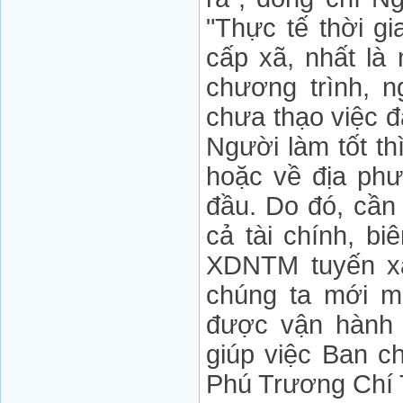
"Thực tế thời g
cấp xã, nhất là
chương trình, n
chưa thạo việc đ
Người làm tốt th
hoặc về địa phư
đầu. Do đó, cần
cả tài chính, b
XDNTM tuyến xã,
chúng ta mới m
được vận hành t
giúp việc Ban 
Phú Trương Chí 