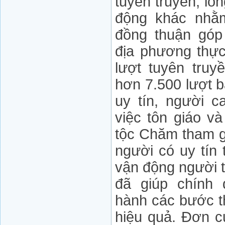
tuyên truyền, lồ
động khác nhằm
đồng thuận góp
địa phương thực
lượt tuyên truy
hơn 7.500 lượt 
uy tín, người c
việc tôn giáo v
tộc Chăm tham g
người có uy tín 
vận động người 
đã giúp chính 
hành các bước 
hiệu quả. Ðơn c