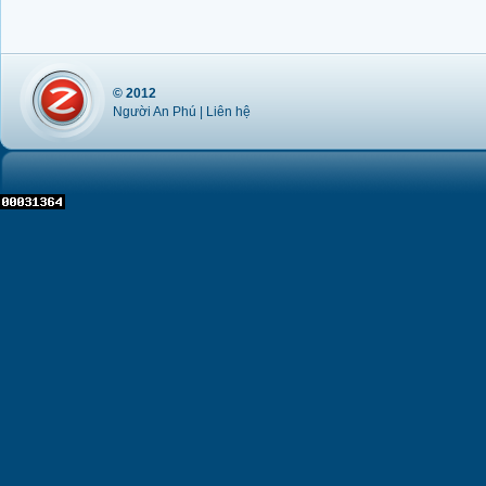
© 2012
Người An Phú |
Liên hệ