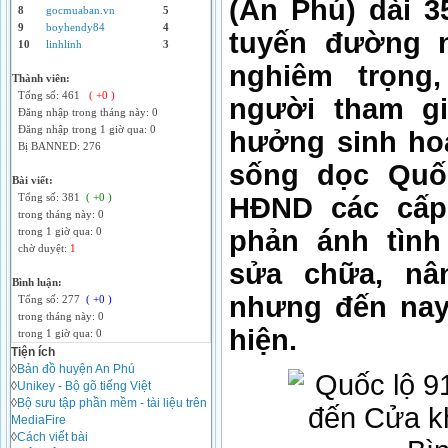
(An Phú) dài 3
8
gocmuaban.vn
5
9
boyhendy84
4
tuyến đường 
10
linhlinh
3
nghiêm trọng
Thành viên:
Tổng số: 461
( +0 )
người tham gi
Đăng nhập trong tháng này: 0
Đăng nhập trong 1 giờ qua: 0
hưởng sinh ho
Bị BANNED: 276
sống dọc Quốc
Bài viết:
Tổng số: 381
( +0 )
HĐND các cấp,
trong tháng này: 0
phản ánh tình
trong 1 giờ qua: 0
chờ duyệt:
1
sửa chữa, nâ
Bình luận:
nhưng đến nay
Tổng số: 277
( +0 )
trong tháng này: 0
hiện.
trong 1 giờ qua: 0
Tiện ích
◊
Bản đồ huyện An Phú
◊
Unikey - Bộ gõ tiếng Việt
◊
Bộ sưu tập phần mềm - tài liệu trên
MediaFire
◊
Cách viết bài