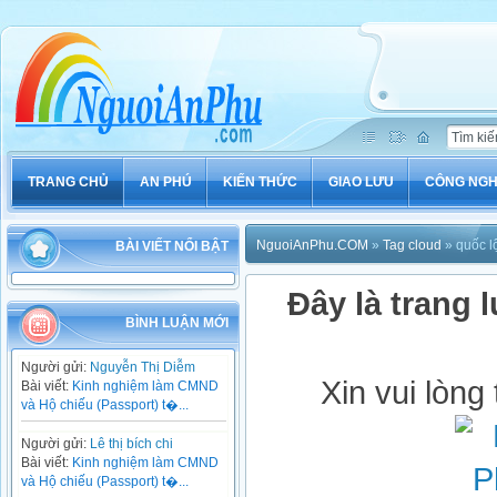
TRANG CHỦ
AN PHÚ
KIẾN THỨC
GIAO LƯU
CÔNG NG
NguoiAnPhu.COM
»
Tag cloud
» quốc l
BÀI VIẾT NỔI BẬT
Đây là trang l
BÌNH LUẬN MỚI
Người gửi:
Nguyễn Thị Diễm
Xin vui lòng
Bài viết:
Kinh nghiệm làm CMND
và Hộ chiếu (Passport) t�...
Người gửi:
Lê thị bích chi
Bài viết:
Kinh nghiệm làm CMND
và Hộ chiếu (Passport) t�...