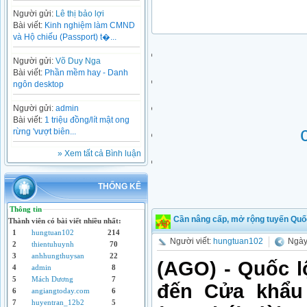
Người gửi:
Lê thị bảo lợi
Bài viết:
Kinh nghiệm làm CMND
và Hộ chiếu (Passport) t�...
Người gửi:
Võ Duy Nga
Bài viết:
Phần mềm hay - Danh
ngôn desktop
Người gửi:
admin
Bài viết:
1 triệu đồng/lít mật ong
rừng 'vượt biên...
» Xem tất cả Bình luận
THỐNG KÊ
Thông tin
Cần nâng cấp, mở rộng tuyến Quố
Thành viên có bài viết nhiều nhất:
1
hungtuan102
214
Người viết:
hungtuan102
Ngày
2
thientuhuynh
70
3
anhhungthuysan
22
(AGO) - Quốc l
4
admin
8
5
Mách Dương
7
đến Cửa khẩu
6
angiangtoday.com
6
7
huyentran_12b2
5