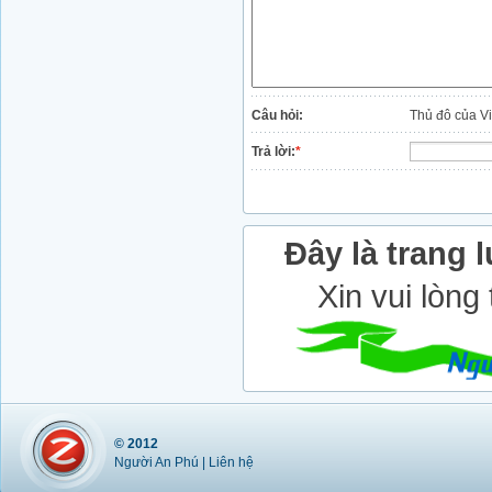
Câu hỏi:
Thủ đô của V
Trả lời:
*
Đây là trang l
Xin vui lòng
© 2012
Người An Phú |
Liên hệ