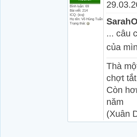
29.03.
Bình luận: 69
Bài viết: 214
ICQ: {icq}
Sarah
Họ tên: Võ Hùng Tuấn
Trạng thái:
... câu
của mì
Thà một
chợt tắt
Còn hơn
năm
(Xuân D