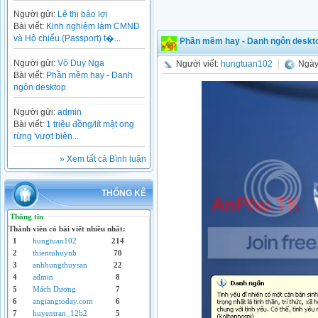
Người gửi:
Lê thị bảo lợi
Bài viết:
Kinh nghiệm làm CMND
và Hộ chiếu (Passport) t�...
Phần mềm hay - Danh ngôn deskt
Người gửi:
Võ Duy Nga
Người viết:
hungtuan102
Ngày
Bài viết:
Phần mềm hay - Danh
ngôn desktop
Người gửi:
admin
Bài viết:
1 triệu đồng/lít mật ong
rừng 'vượt biên...
» Xem tất cả Bình luận
THỐNG KÊ
Thông tin
Thành viên có bài viết nhiều nhất:
1
hungtuan102
214
2
thientuhuynh
70
3
anhhungthuysan
22
4
admin
8
5
Mách Dương
7
6
angiangtoday.com
6
7
huyentran_12b2
5