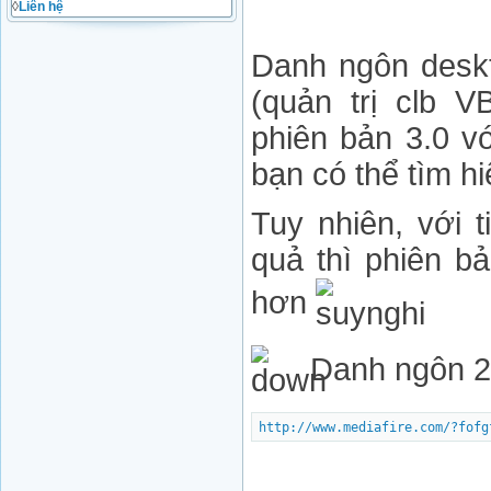
◊
Liên hệ
Danh ngôn deskt
(quản trị clb V
phiên bản 3.0 v
bạn có thể tìm h
Tuy nhiên, với 
quả thì phiên bả
hơn
Danh ngôn 2.
http://www.mediafire.com/?fofg