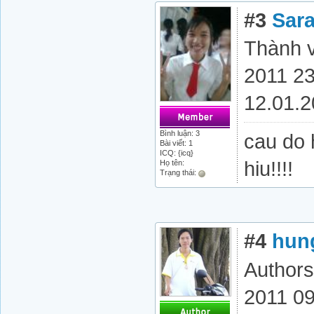
#3
Sar
Thành v
2011 23
12.01.2
Bình luận: 3
cau do 
Bài viết: 1
ICQ: {icq}
hiu!!!!
Họ tên:
Trạng thái:
#4
hun
Authors
2011 09