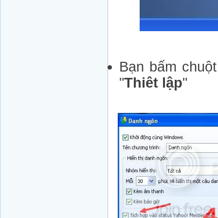
Bạn bấm chuột 
"
Thiêt lập
"