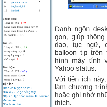
8
gocmuaban.vn
5
9
boyhendy84
4
10
linhlinh
3
Thành viên:
Tổng số: 461
( +0 )
Danh ngôn deskt
Đăng nhập trong tháng này: 0
Đăng nhập trong 1 giờ qua: 0
gọn, giúp thông
Bị BANNED: 276
dao, tục ngữ, 
Bài viết:
Tổng số: 381
( +0 )
balloon tip trê
trong tháng này: 0
trong 1 giờ qua: 0
hình máy tính 
chờ duyệt:
1
Yahoo status.
Bình luận:
Tổng số: 277
( +0 )
trong tháng này: 0
Với tiện ích này
trong 1 giờ qua: 0
Tiện ích
làm chương trìn
◊
Bản đồ huyện An Phú
◊
Unikey - Bộ gõ tiếng Việt
hoặc ghi nhớ nh
◊
Bộ sưu tập phần mềm - tài liệu trên
MediaFire
thích.
◊
Cách viết bài