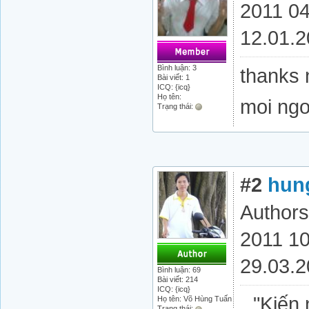
2011 04
12.01.2
Bình luận: 3
thanks 
Bài viết: 1
ICQ: {icq}
Họ tên:
moi ngo
Trạng thái:
#2
hun
Authors
2011 10
29.03.
Bình luận: 69
Bài viết: 214
ICQ: {icq}
"Kiến 
Họ tên: Võ Hùng Tuấn
Trạng thái: