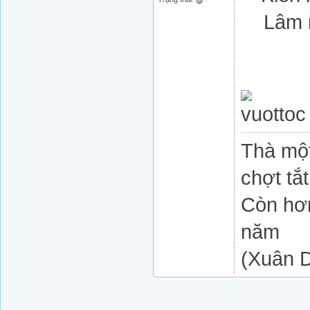
Lâm 
Thà một
chợt tắt
Còn hơn
năm
(Xuân D