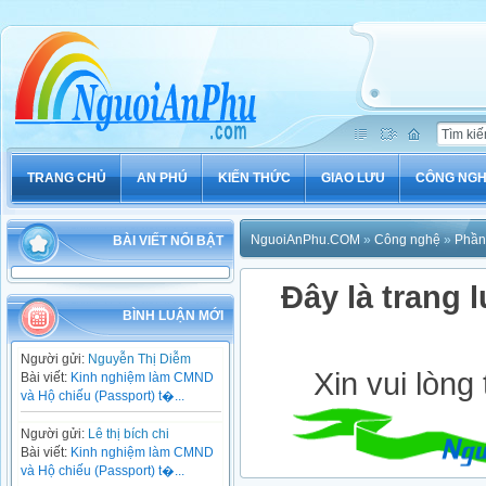
TRANG CHỦ
AN PHÚ
KIẾN THỨC
GIAO LƯU
CÔNG NG
NguoiAnPhu.COM
»
Công nghệ
»
Phần
BÀI VIẾT NỔI BẬT
Đây là trang l
BÌNH LUẬN MỚI
Người gửi:
Nguyễn Thị Diễm
Xin vui lòng
Bài viết:
Kinh nghiệm làm CMND
và Hộ chiếu (Passport) t�...
Người gửi:
Lê thị bích chi
Bài viết:
Kinh nghiệm làm CMND
và Hộ chiếu (Passport) t�...