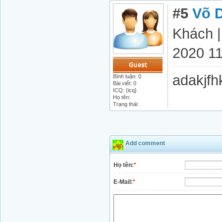
#5
Võ 
Khách 
2020 11
adakjfh
Bình luận: 0
Bài viết: 0
ICQ: {icq}
Họ tên:
Trạng thái:
Add comment
Họ tên:
*
E-Mail:
*