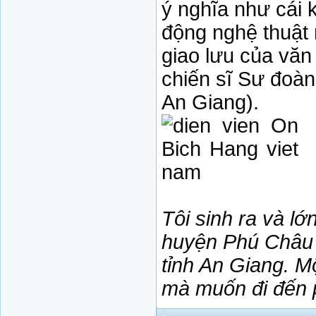
ý nghĩa như cái 
động nghệ thuật 
giao lưu của văn
chiến sĩ Sư đoàn
An Giang).
Tôi sinh ra và l
huyện Phú Châu 
tỉnh An Giang. M
mà muốn đi đến p