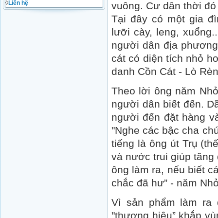
◊
Liên hệ
vuông. Cư dân thời đó
Tại đây có một gia đ
lưỡi cày, leng, xuổng
người dân địa phương.
cát có diện tích nhỏ h
danh Cồn Cát - Lò Rèn 
Theo lời ông năm Nhỏ, 
người dân biết đến. D
người đến đặt hàng v
"Nghe các bậc cha chú 
tiếng là ông út Trụ (th
và nước trui giúp tăn
ông làm ra, nếu biết 
chắc đã hư” - năm Nhỏ 
Vì sản phẩm làm ra đ
"thương hiệu” khắp vù