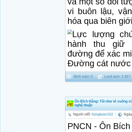
và một số đối t
vi buôn lậu, vậ
hóa qua biên giới
Đường cát nước 
Bình luận: 0
Lượt xem: 2 457
Ôn Bích Hằng: Tôi như té xuống v
nghệ thuật
Người viết:
hungtuan102
Ngày
PNCN - Ôn Bích 