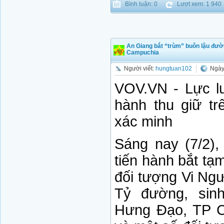
Bình luận: 0
Lượt xem: 1 940
An Giang bắt “trùm” buôn lậu đườ
Campuchia
Người viết:
hungtuan102
Ngày 
VOV.VN - Lực l
hành thu giữ t
xác minh
Sáng nay (7/2)
tiến hành bắt tạm
đối tượng Vi Ng
Tỷ đường, sin
Hưng Đạo, TP C