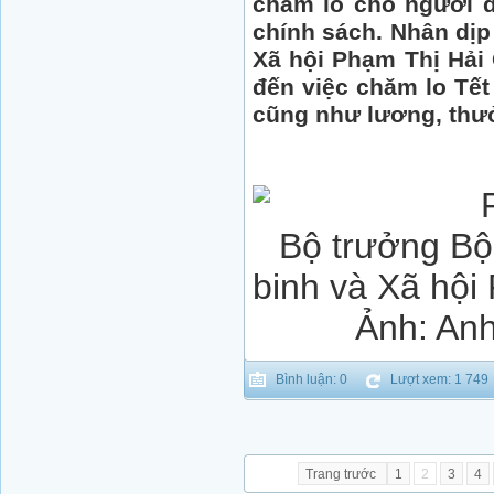
chăm lo cho người d
chính sách. Nhân dịp
Xã hội Phạm Thị Hải 
đến việc chăm lo Tết
cũng như lương, thư
Bộ trưởng B
binh và Xã hội
Ảnh: An
Bình luận: 0
Lượt xem: 1 749
Trang trước
1
2
3
4