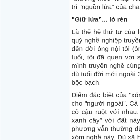
trì "nguồn lửa” của cha
"Giữ lửa”... lò rèn
Là thế hệ thứ tư của 
quý nghề nghiệp truyền
đến đời ông nội tôi (ô
tuổi, tôi đã quen với
mình truyền nghề cùng 
dù tuổi đời mới ngoài
bộc bạch.
Điểm đặc biệt của "xó
cho "người ngoài”. Cả
cô cậu ruột với nhau.
xanh cây” với đất nà
phương vẫn thường dù
xóm nghề này. Dù xã h