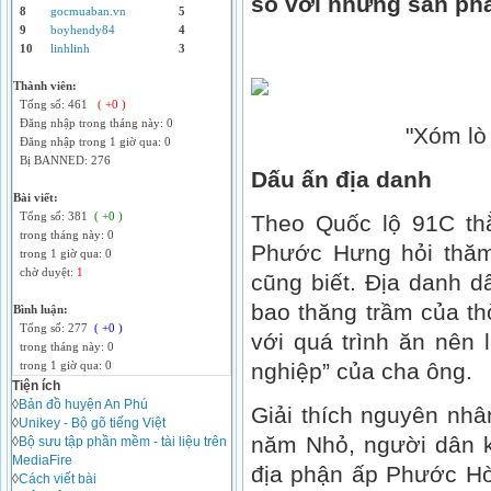
so với những sản phẩ
8
gocmuaban.vn
5
9
boyhendy84
4
10
linhlinh
3
Thành viên:
Tổng số: 461
( +0 )
Đăng nhập trong tháng này: 0
"Xóm lò 
Đăng nhập trong 1 giờ qua: 0
Bị BANNED: 276
Dấu ấn địa danh
Bài viết:
Tổng số: 381
( +0 )
Theo Quốc lộ 91C th
trong tháng này: 0
Phước Hưng hỏi thăm
trong 1 giờ qua: 0
chờ duyệt:
1
cũng biết. Địa danh d
bao thăng trầm của th
Bình luận:
Tổng số: 277
( +0 )
với quá trình ăn nên 
trong tháng này: 0
nghiệp” của cha ông.
trong 1 giờ qua: 0
Tiện ích
◊
Bản đồ huyện An Phú
Giải thích nguyên nhâ
◊
Unikey - Bộ gõ tiếng Việt
năm Nhỏ, người dân kỳ
◊
Bộ sưu tập phần mềm - tài liệu trên
MediaFire
địa phận ấp Phước Hò
◊
Cách viết bài