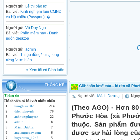
Người gửi:
Lê thị bảo lợi
Bài viết:
Kinh nghiệm làm CMND
và Hộ chiếu (Passport) t�...
Người gửi:
Võ Duy Nga
Bài viết:
Phần mềm hay - Danh
ngôn desktop
Người gửi:
admin
Bài viết:
1 triệu đồng/lít mật ong
rừng 'vượt biên...
» Xem tất cả Bình luận
THỐNG KÊ
Giữ “hồn lửa” của... lò rèn xã Ph
Thông tin
Người viết:
Mách Dương
Ngày 
Thành viên có bài viết nhiều nhất:
(Theo AGO) - Hơn 80 
1
hungtuan102
214
2
thientuhuynh
70
Phước Hòa (xã Phước
3
anhhungthuysan
22
4
admin
8
thuộc. Sản phẩm đượ
5
Mách Dương
7
được sự hài lòng củ
6
angiangtoday.com
6
7
huyentran_12b2
5