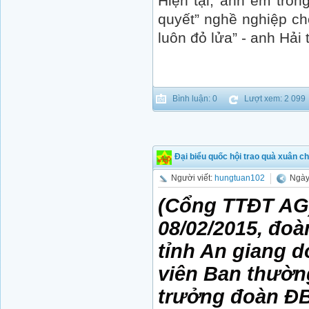
Hiện tại, anh em tron
quyết” nghề nghiệp ch
luôn đỏ lửa” - anh Hải t
Bình luận: 0
Lượt xem: 2 099
Đại biểu quốc hội trao quà xuân c
Người viết:
hungtuan102
Ngày
(Cổng TTĐT AG)
08/02/2015, đoà
tỉnh An giang d
viên Ban thườn
trưởng đoàn ĐB