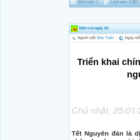
Bình luận: 1
Lượt xem: 3 063
Niền vui ngày tết
Người viết:
Bảo Tuấn
Ngày viế
Triển khai chí
ng
Chủ nhật, 25/01
Tết Nguyên đán là 