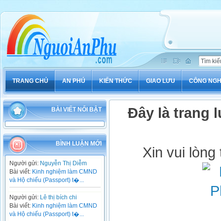
TRANG CHỦ
AN PHÚ
KIẾN THỨC
GIAO LƯU
CÔNG NG
Đây là trang l
BÀI VIẾT NỔI BẬT
BÌNH LUẬN MỚI
Xin vui lòng
Người gửi:
Nguyễn Thị Diễm
Bài viết:
Kinh nghiệm làm CMND
và Hộ chiếu (Passport) t�...
Người gửi:
Lê thị bích chi
Bài viết:
Kinh nghiệm làm CMND
và Hộ chiếu (Passport) t�...