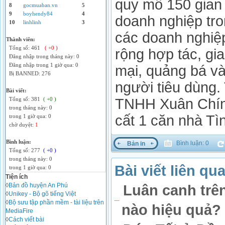
quy mô 150 gian
8
gocmuaban.vn
5
9
boyhendy84
4
doanh nghiệp tro
10
linhlinh
3
các doanh nghiệp
Thành viên:
Tổng số: 461
( +0 )
rộng hợp tác, gia
Đăng nhập trong tháng này: 0
Đăng nhập trong 1 giờ qua: 0
mại, quảng bá v
Bị BANNED: 276
người tiêu dùng.
Bài viết:
TNHH Xuân Chín
Tổng số: 381
( +0 )
trong tháng này: 0
cất 1 căn nhà Tì
trong 1 giờ qua: 0
chờ duyệt:
1
Bình luận:
Bình luận: 0
Bản in
Tổng số: 277
( +0 )
trong tháng này: 0
Bài viết liên qu
trong 1 giờ qua: 0
Tiện ích
◊
Bản đồ huyện An Phú
Luân canh trên
◊
Unikey - Bộ gõ tiếng Việt
◊
Bộ sưu tập phần mềm - tài liệu trên
nào hiệu quả?
MediaFire
◊
Cách viết bài