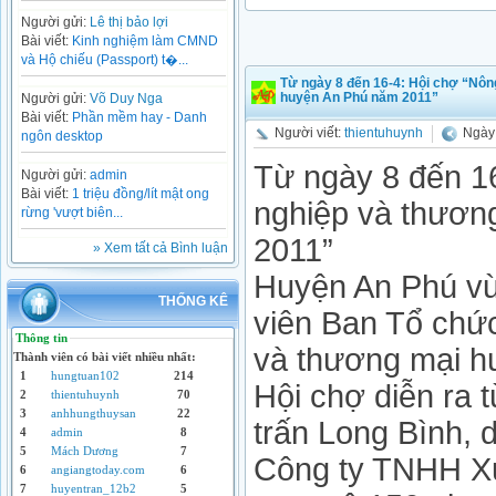
Người gửi:
Lê thị bảo lợi
Bài viết:
Kinh nghiệm làm CMND
và Hộ chiếu (Passport) t�...
Từ ngày 8 đến 16-4: Hội chợ “Nôn
huyện An Phú năm 2011”
Người gửi:
Võ Duy Nga
Bài viết:
Phần mềm hay - Danh
Người viết:
thientuhuynh
Ngày 
ngôn desktop
Từ ngày 8 đến 1
Người gửi:
admin
Bài viết:
1 triệu đồng/lít mật ong
nghiệp và thươn
rừng 'vượt biên...
2011”
» Xem tất cả Bình luận
Huyện An Phú vừ
THỐNG KÊ
viên Ban Tổ chứ
Thông tin
và thương mại h
Thành viên có bài viết nhiều nhất:
1
hungtuan102
214
Hội chợ diễn ra t
2
thientuhuynh
70
3
anhhungthuysan
22
trấn Long Bình,
4
admin
8
5
Mách Dương
7
Công ty TNHH Xu
6
angiangtoday.com
6
7
huyentran_12b2
5