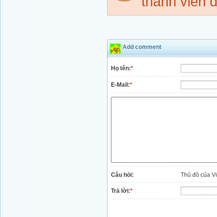
thành viên đ
Add comment
Họ tên:
*
E-Mail:
*
Câu hỏi:
Thủ đô của V
Trả lời:
*