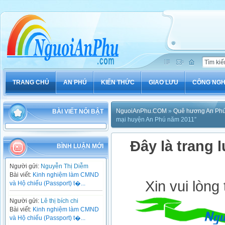
TRANG CHỦ
AN PHÚ
KIẾN THỨC
GIAO LƯU
CÔNG NG
NguoiAnPhu.COM
»
Quê hương An Ph
BÀI VIẾT NỔI BẬT
mại huyện An Phú năm 2011”
Đây là trang l
BÌNH LUẬN MỚI
Người gửi:
Nguyễn Thị Diễm
Bài viết:
Kinh nghiệm làm CMND
Xin vui lòng
và Hộ chiếu (Passport) t�...
Người gửi:
Lê thị bích chi
Bài viết:
Kinh nghiệm làm CMND
và Hộ chiếu (Passport) t�...