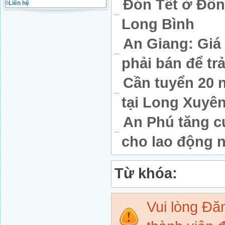
Đón Tết ở Đồn
◊
Liên hệ
Long Bình
An Giang: Giá 
phải bán để tr
Cần tuyển 20 
tại Long Xuyê
An Phú tăng c
cho lao động 
Từ khóa:
Vui lòng Đ