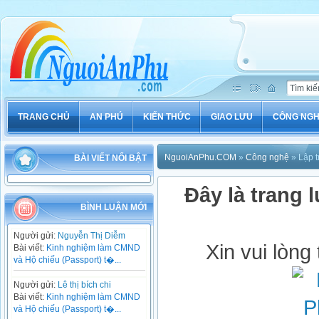
TRANG CHỦ
AN PHÚ
KIẾN THỨC
GIAO LƯU
CÔNG NG
NguoiAnPhu.COM
»
Công nghệ
» Lập t
BÀI VIẾT NỔI BẬT
Đây là trang l
BÌNH LUẬN MỚI
Người gửi:
Nguyễn Thị Diễm
Xin vui lòng
Bài viết:
Kinh nghiệm làm CMND
và Hộ chiếu (Passport) t�...
Người gửi:
Lê thị bích chi
Bài viết:
Kinh nghiệm làm CMND
và Hộ chiếu (Passport) t�...