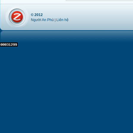
© 2012
Người An Phú |
Liên hệ