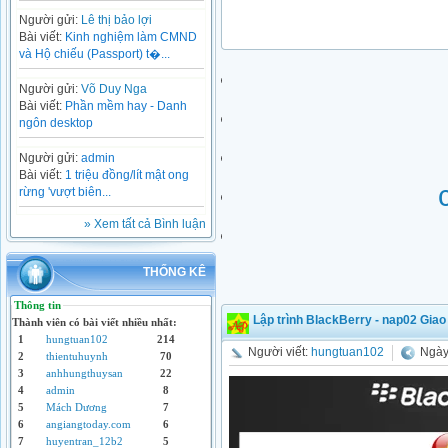
Người gửi:
Lê thị bảo lợi
Bài viết:
Kinh nghiệm làm CMND
và Hộ chiếu (Passport) t�...
Người gửi:
Võ Duy Nga
Bài viết:
Phần mềm hay - Danh
ngôn desktop
Người gửi:
admin
Bài viết:
1 triệu đồng/lít mật ong
rừng 'vượt biên...
» Xem tất cả Bình luận
THỐNG KÊ
Thông tin
Lập trình BlackBerry - nap02 Giao
Thành viên có bài viết nhiều nhất:
1
hungtuan102
214
Người viết:
hungtuan102
Ngày
2
thientuhuynh
70
3
anhhungthuysan
22
4
admin
8
5
Mách Dương
7
6
angiangtoday.com
6
7
huyentran_12b2
5