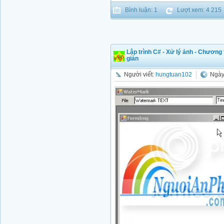
Bình luận: 1
Lượt xem: 4 215
Lập trình C# - Xử lý ảnh - Chương
giản
Người viết:
hungtuan102
Ngày