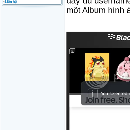
đầy đủ username
◊
Liên hệ
một Album hình 