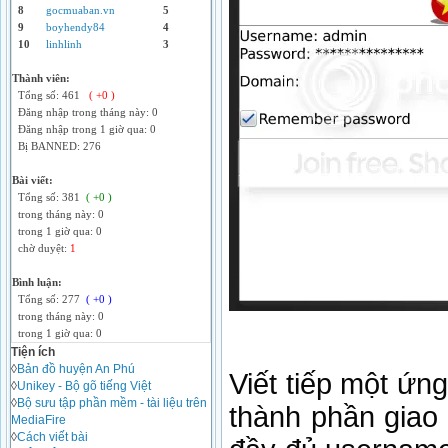
8
gocmuaban.vn
5
9
boyhendy84
4
10
linhlinh
3
Thành viên:
Tổng số: 461
( +0 )
Đăng nhập trong tháng này: 0
Đăng nhập trong 1 giờ qua: 0
Bị BANNED: 276
Bài viết:
Tổng số: 381
( +0 )
trong tháng này: 0
trong 1 giờ qua: 0
chờ duyệt:
1
Bình luận:
Tổng số: 277
( +0 )
trong tháng này: 0
trong 1 giờ qua: 0
Tiện ích
◊
Bản đồ huyện An Phú
Viết tiếp một ứn
◊
Unikey - Bộ gõ tiếng Việt
◊
Bộ sưu tập phần mềm - tài liệu trên
thành phần giao
MediaFire
◊
Cách viết bài